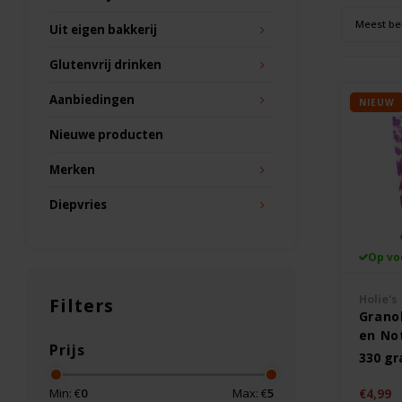
Meest be
Uit eigen bakkerij
Glutenvrij drinken
Aanbiedingen
NIEUW
Nieuwe producten
Merken
Diepvries
Op vo
Holie's
Filters
Grano
en Not
Prijs
330 g
Min: €
0
Max: €
5
€4,99