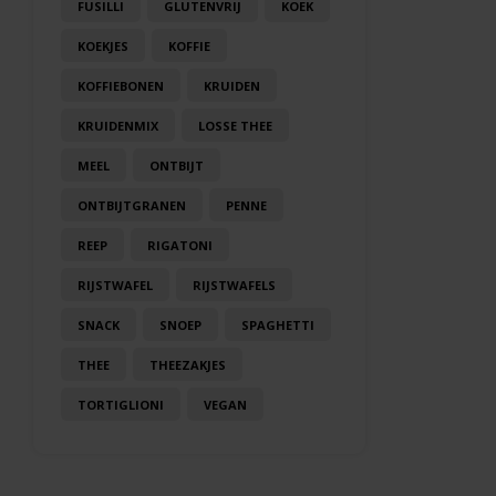
FUSILLI
GLUTENVRIJ
KOEK
KOEKJES
KOFFIE
KOFFIEBONEN
KRUIDEN
KRUIDENMIX
LOSSE THEE
MEEL
ONTBIJT
ONTBIJTGRANEN
PENNE
REEP
RIGATONI
RIJSTWAFEL
RIJSTWAFELS
SNACK
SNOEP
SPAGHETTI
THEE
THEEZAKJES
TORTIGLIONI
VEGAN