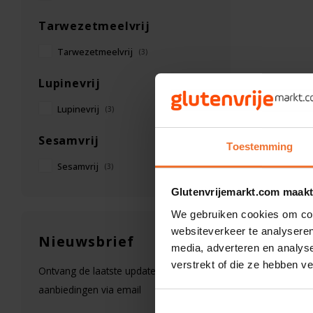
Tarwezetmeelvrij
Tarwezetmeelvrij
(3)
Lupinevrij
Lupinevrij
(3)
Sesamvrij
Toestemming
Sesamvrij
(3)
Glutenvrijemarkt.com maakt
We gebruiken cookies om cont
websiteverkeer te analyseren
Nieuwsbrief
media, adverteren en analys
verstrekt of die ze hebben v
Ontvang de laatste updates, nieuws en
aanbiedingen via email