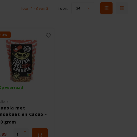
Toon 1 - 3 van 3
Toon:
24
IEUW
Op voorraad
lie's
ranola met
indakaas en Cacao -
utenvrij
30 gram
,99