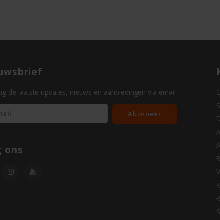
uwsbrief
g de laatste updates, nieuws en aanbiedingen via email
O
S
Abonneer
D
A
A
g ons
B
V
K
R
S