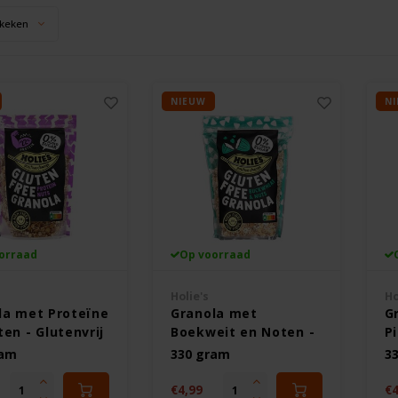
keken
NIEUW
N
orraad
Op voorraad
Holie's
Ho
la met Proteïne
Granola met
G
en - Glutenvrij
Boekweit en Noten -
P
Glutenvrij
Gl
ram
330 gram
3
€4,99
€4