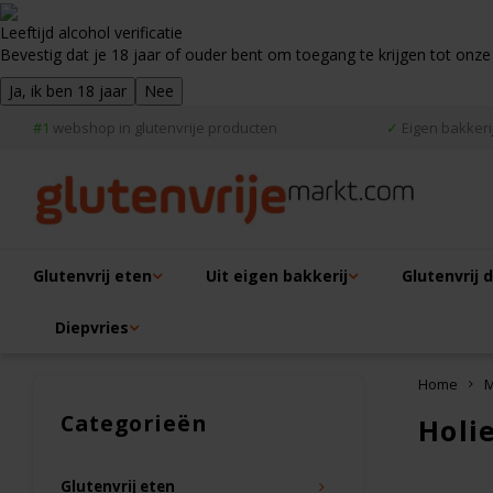
Leeftijd alcohol verificatie
Bevestig dat je 18 jaar of ouder bent om toegang te krijgen tot onze
Ja, ik ben 18 jaar
Nee
#1
webshop in glutenvrije producten
✓
Eigen bakkerij
Glutenvrij eten
Uit eigen bakkerij
Glutenvrij 
Diepvries
Home
M
Categorieën
Holie
Glutenvrij eten