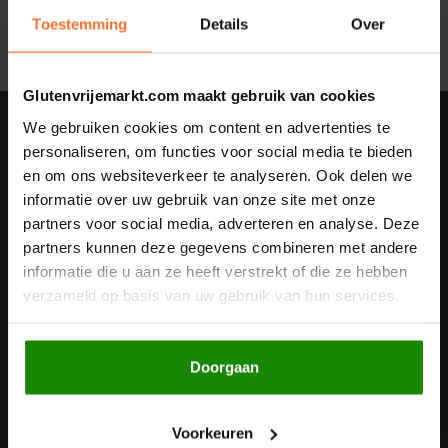
Toestemming
Details
Over
Noten, Zaden & Superfood
Bonvita
Healthy by Moms in shape
Glutenvrijemarkt.com maakt gebruik van cookies
Candy Tree
We gebruiken cookies om content en advertenties te
Nieuwsbrief
Bewuste Voeding
Cenovis
personaliseren, om functies voor social media te bieden
Ontvang de laatste updates, nieuws en aanbiedingen via email
en om ons websiteverkeer te analyseren. Ook delen we
Miss Glutenvrij's Favorieten
informatie over uw gebruik van onze site met onze
Cereal
partners voor social media, adverteren en analyse. Deze
Najaarsproducten
partners kunnen deze gegevens combineren met andere
Ciao Gluten
Volg ons
informatie die u aan ze heeft verstrekt of die ze hebben
verzameld op basis van uw gebruik van hun services.
Toastabags
Consenza
Bakvormen
Corn Crake
Contact
Doorgaan
Voedingssupplementen
Damhert
Klantenservice
Voorkeuren