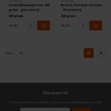
Le Poole
Le Poole
TerraSana
Zonnebloempitten 300
Bruine Puntjes 4 Stuks
gram - glutenvrij
- Glutenvrij
Turtle
300 gram
220 gram
€2,50
€5,99
VA Foods/NOMM'it
VAT'M
Toon:
24
Yakso
Yam
Your Organic Nature
Nieuwsbrief
Ontvang de laatste updates, nieuws en aanbiedingen via email