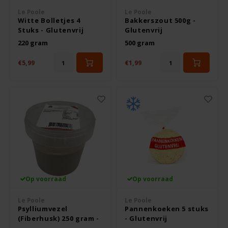
Boeken
De Bron
Le Poole
Le Poole
Witte Bolletjes 4
Bakkerszout 500g -
Overig
Stuks - Glutenvrij
Glutenvrij
Dijksterhuis Teffvolkoren
220 gram
500 gram
Doves Farm
€5,99
€1,99
Fiordifrutta
Gullón
Guto's
Hammermühle
Op voorraad
Op voorraad
Happy Farm
Le Poole
Le Poole
Psylliumvezel
Pannenkoeken 5 stuks
(Fiberhusk) 250 gram -
- Glutenvrij
Het Blauwe Huis