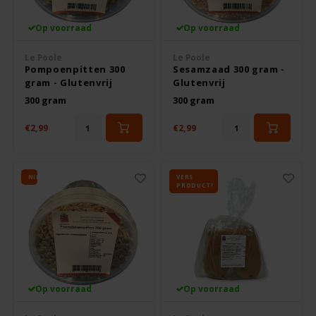
Op voorraad
Op voorraad
Rosies
Le Poole
Le Poole
Schär
Pompoenpitten 300
Sesamzaad 300 gram -
gram - Glutenvrij
Glutenvrij
300 gram
300 gram
Schnitzer
€2,99
€2,99
Semper
Slaapmutske
NIEUW
VERS
PRODUCT!
Sublimix
Swiet Moffo
Tasty Me
Op voorraad
Op voorraad