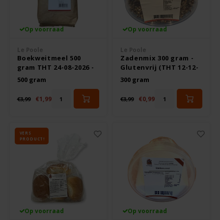
Noten, Zaden & Superfood
Bonvita
Op voorraad
Op voorraad
Healthy by Moms in shape
Candy Tree
Le Poole
Le Poole
Boekweitmeel 500
Zadenmix 300 gram -
gram THT 24-08-2026 -
Glutenvrij (THT 12-12-
Bewuste Voeding
Cenovis
Glutenvrij
2026)
500 gram
300 gram
Miss Glutenvrij's Favorieten
€1,99
€0,99
Cereal
€3,99
€3,99
Najaarsproducten
Ciao Gluten
VERS
PRODUCT!
Toastabags
Consenza
Bakvormen
Corn Crake
Voedingssupplementen
Damhert
Op voorraad
Op voorraad