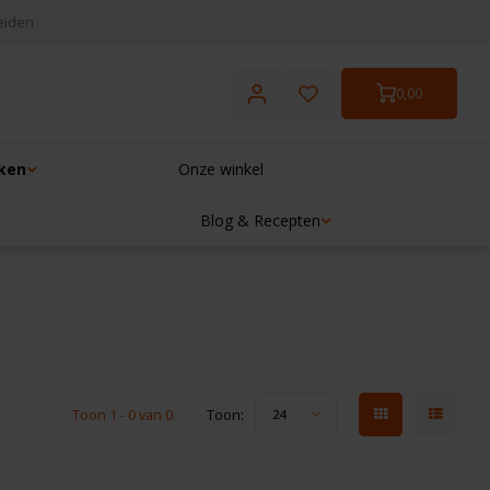
eiden
0,00
ken
Onze winkel
Blog & Recepten
Toon 1 - 0 van 0
Toon:
24