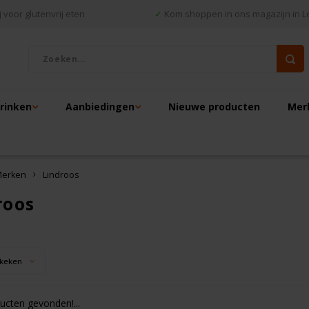
 voor glutenvrij eten
✓
Kom shoppen in ons magazijn in L
drinken
Aanbiedingen
Nieuwe producten
Mer
erken
Lindroos
roos
keken
cten gevonden!...