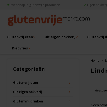
#1
webshop in glutenvrije producten
✓
Eigen bakkerij
Glutenvrij eten
Uit eigen bakkerij
Glutenvrij 
Diepvries
Home
M
Categorieën
Lind
Glutenvrij eten
Meest be
Uit eigen bakkerij
Glutenvrij drinken
Geen produ