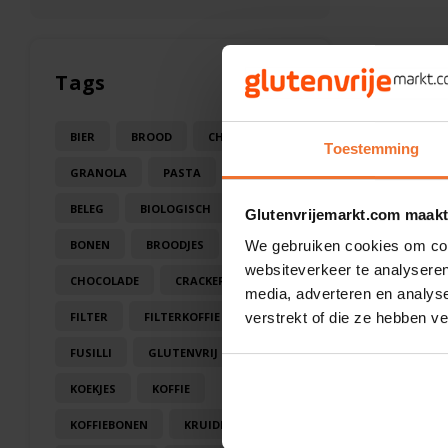
Tags
BIER
BROOD
CHOCOLA
Toestemming
GRANOLA
PASTA
SAUS
BELEG
BIOLOGISCH
BLOEM
Glutenvrijemarkt.com maakt
BONEN
BROODJES
CAKE
We gebruiken cookies om cont
websiteverkeer te analyseren
CHOCOLADE
CRACKERS
media, adverteren en analys
FILTER
FILTERKOFFIE
verstrekt of die ze hebben v
FUSILLI
GLUTENVRIJ
KOEK
KOEKJES
KOFFIE
KOFFIEBONEN
KRUIDEN