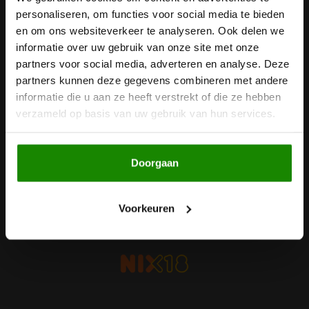
personaliseren, om functies voor social media te bieden
Ontvang de laatste updates, nieuws en aanbiedingen via email
Noten, Zaden & Superfood
en om ons websiteverkeer te analyseren. Ook delen we
Bonvita
informatie over uw gebruik van onze site met onze
Healthy by Moms in shape
partners voor social media, adverteren en analyse. Deze
Candy Tree
Volg ons
partners kunnen deze gegevens combineren met andere
informatie die u aan ze heeft verstrekt of die ze hebben
Bewuste Voeding
Cenovis
verzameld op basis van uw gebruik van hun services.
Miss Glutenvrij's Favorieten
Cereal
Contact
Doorgaan
Najaarsproducten
Ciao Gluten
Klantenservice
Toastabags
Voorkeuren
Consenza
Mijn account
Bakvormen
Corn Crake
Voedingssupplementen
Damhert