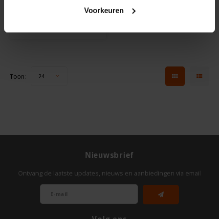
500 gram
Voorkeuren
Hey! Pizza
€3,99
Horizon
I am Gluten Free
Toon:
24
Inglese Gluten Free
Joannusmolen
King Soba
Nieuwsbrief
Klein Duimpje
Ontvang de laatste updates, nieuws en aanbiedingen via email
Klepper & Klepper
Volg ons