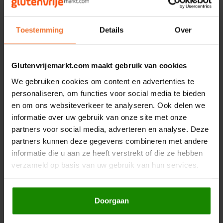
Boeken
De Bron
Mixwell
Mixwell
Witte Bloem 101
Witte Bloem 101
Overig
(basmjol) 25 kilo -
(basmjol) - Glutenvrij
Toestemming
Details
Over
Dijksterhuis Teffvolkoren
Glutenvrij
25000 gram
1000 gram
Doves Farm
€106,25
€5,99
Glutenvrijemarkt.com maakt gebruik van cookies
We gebruiken cookies om content en advertenties te
Fiordifrutta
personaliseren, om functies voor social media te bieden
en om ons websiteverkeer te analyseren. Ook delen we
Gullón
informatie over uw gebruik van onze site met onze
partners voor social media, adverteren en analyse. Deze
Guto's
partners kunnen deze gegevens combineren met andere
informatie die u aan ze heeft verstrekt of die ze hebben
Hammermühle
verzameld op basis van uw gebruik van hun services.
Niet op voorraad
Happy Farm
Mixwell
Doorgaan
Pannenkoekmix -
Glutenvrij
Het Blauwe Huis