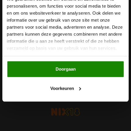
personaliseren, om functies voor social media te bieden
Ontvang de laatste updates, nieuws en aanbiedingen via email
Noten, Zaden & Superfood
en om ons websiteverkeer te analyseren. Ook delen we
Bonvita
informatie over uw gebruik van onze site met onze
Healthy by Moms in shape
partners voor social media, adverteren en analyse. Deze
Candy Tree
Volg ons
partners kunnen deze gegevens combineren met andere
informatie die u aan ze heeft verstrekt of die ze hebben
Bewuste Voeding
Cenovis
verzameld op basis van uw gebruik van hun services.
Miss Glutenvrij's Favorieten
Cereal
Contact
Doorgaan
Najaarsproducten
Ciao Gluten
Klantenservice
Toastabags
Voorkeuren
Consenza
Mijn account
Bakvormen
Corn Crake
Voedingssupplementen
Damhert