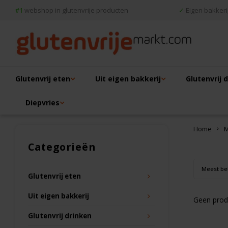
#1
webshop in glutenvrije producten
✓
Eigen bakkerij
Glutenvrij eten
Uit eigen bakkerij
Glutenvrij 
Diepvries
Home
M
Categorieën
Meest be
Glutenvrij eten
Uit eigen bakkerij
Geen produ
Glutenvrij drinken