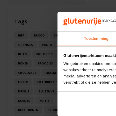
Tags
BIER
BROOD
CHOCOLA
Toestemming
GRANOLA
PASTA
SAUS
BELEG
BIOLOGISCH
BLOEM
Glutenvrijemarkt.com maakt
BONEN
BROODJES
CAKE
We gebruiken cookies om cont
websiteverkeer te analyseren
CHOCOLADE
CRACKERS
media, adverteren en analys
FILTER
FILTERKOFFIE
verstrekt of die ze hebben v
FUSILLI
GLUTENVRIJ
KOEK
KOEKJES
KOFFIE
KOFFIEBONEN
KRUIDEN