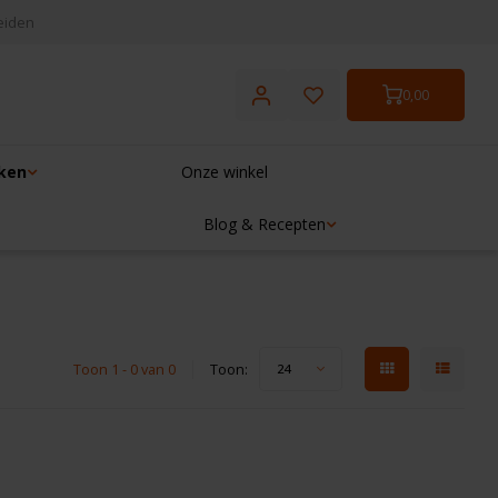
eiden
0,00
ken
Onze winkel
Blog & Recepten
Toon 1 - 0 van 0
Toon:
24