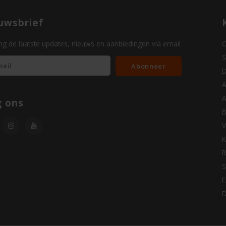
uwsbrief
g de laatste updates, nieuws en aanbiedingen via email
O
S
Abonneer
D
A
A
g ons
B
V
K
R
S
D