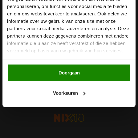
personaliseren, om functies voor social media te bieden
Ontvang de laatste updates, nieuws en aanbiedingen via email
Noten, Zaden & Superfood
en om ons websiteverkeer te analyseren. Ook delen we
Bonvita
informatie over uw gebruik van onze site met onze
Healthy by Moms in shape
partners voor social media, adverteren en analyse. Deze
Candy Tree
Volg ons
partners kunnen deze gegevens combineren met andere
informatie die u aan ze heeft verstrekt of die ze hebben
Bewuste Voeding
Cenovis
verzameld op basis van uw gebruik van hun services.
Miss Glutenvrij's Favorieten
Cereal
Contact
Doorgaan
Najaarsproducten
Ciao Gluten
Klantenservice
Toastabags
Voorkeuren
Consenza
Mijn account
Bakvormen
Corn Crake
Voedingssupplementen
Damhert