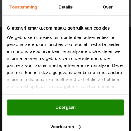
Toestemming
Details
Over
Noten, Zaden & Superfood
Bonvita
Healthy by Moms in shape
Glutenvrijemarkt.com maakt gebruik van cookies
Candy Tree
We gebruiken cookies om content en advertenties te
Nieuwsbrief
Bewuste Voeding
Cenovis
personaliseren, om functies voor social media te bieden
Ontvang de laatste updates, nieuws en aanbiedingen via email
en om ons websiteverkeer te analyseren. Ook delen we
Miss Glutenvrij's Favorieten
informatie over uw gebruik van onze site met onze
Cereal
partners voor social media, adverteren en analyse. Deze
Najaarsproducten
partners kunnen deze gegevens combineren met andere
Ciao Gluten
Volg ons
informatie die u aan ze heeft verstrekt of die ze hebben
verzameld op basis van uw gebruik van hun services.
Toastabags
Consenza
Bakvormen
Corn Crake
Contact
Doorgaan
Voedingssupplementen
Damhert
Klantenservice
Voorkeuren