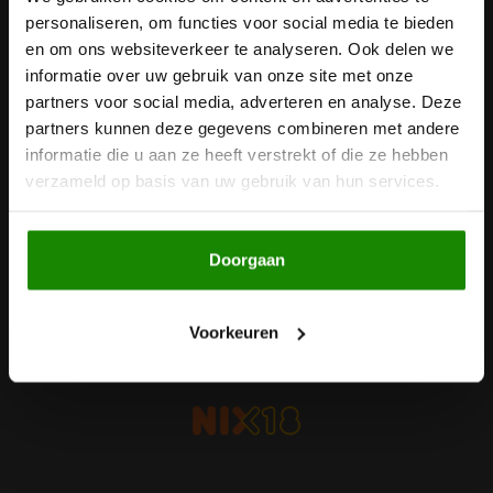
personaliseren, om functies voor social media te bieden
Ontvang de laatste updates, nieuws en aanbiedingen via email
Noten, Zaden & Superfood
en om ons websiteverkeer te analyseren. Ook delen we
Bonvita
informatie over uw gebruik van onze site met onze
Healthy by Moms in shape
partners voor social media, adverteren en analyse. Deze
Candy Tree
Volg ons
partners kunnen deze gegevens combineren met andere
informatie die u aan ze heeft verstrekt of die ze hebben
Bewuste Voeding
Cenovis
verzameld op basis van uw gebruik van hun services.
Miss Glutenvrij's Favorieten
Cereal
Contact
Doorgaan
Najaarsproducten
Ciao Gluten
Klantenservice
Toastabags
Voorkeuren
Consenza
Mijn account
Bakvormen
Corn Crake
Voedingssupplementen
Damhert