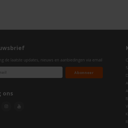
uwsbrief
g de laatste updates, nieuws en aanbiedingen via email
O
S
Abonneer
D
A
A
g ons
B
V
K
R