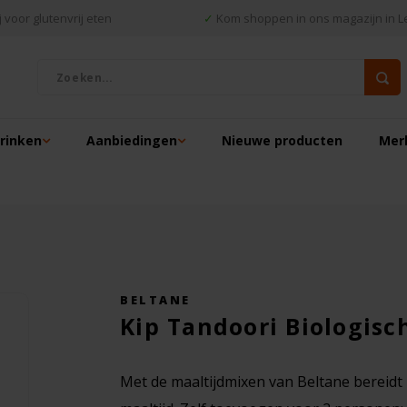
 voor glutenvrij eten
✓
Kom shoppen in ons magazijn in L
drinken
Aanbiedingen
Nieuwe producten
Mer
BELTANE
Kip Tandoori Biologisch
Met de maaltijdmixen van Beltane bereidt 