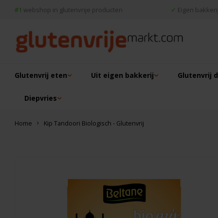
#1
webshop in glutenvrije producten
✓
Eigen bakkerij
Glutenvrij eten
Uit eigen bakkerij
Glutenvrij 
Diepvries
Home
Kip Tandoori Biologisch - Glutenvrij
Dit vind je misschien ook leuk