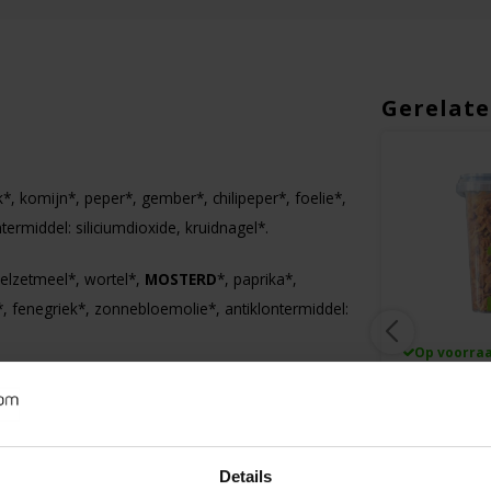
Gerelate
k*, komijn*, peper*, gember*, chilipeper*, foelie*,
ermiddel: siliciumdioxide, kruidnagel*.
pelzetmeel*, wortel*,
MOSTERD
*, paprika*,
*, fenegriek*, zonnebloemolie*, antiklontermiddel:
Op voorraad
Op voorra
Sublimix
VA Foods/N
am -
Witte Saus 480 gram -
Gebakken 
Glutenvrij
Glutenvrij
Details