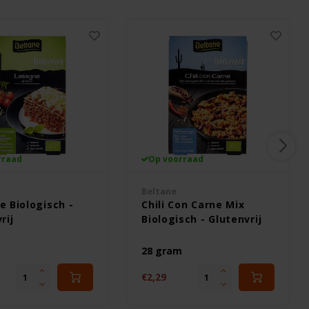
rraad
Op voorraad
Beltane
 Biologisch -
Chili Con Carne Mix
rij
Biologisch - Glutenvrij
m
28 gram
€2,29