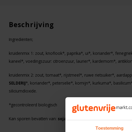
Beschrijving
Ingrediënten;
kruidenmix 1: zout, knoflook*, paprika*, ui*, koriander*, fenegrie
kaneel*, voedingszuur: citroenzuur, laurier*, kardemom*, antiklont
kruidenmix 2: zout, tomaat*, rijstmeel*, ruwe rietsuiker*, aardap
SELDERIJ
*, koriander*, peterselie*, komijn*, kurkuma*, basilicum
siliciumdioxide.
Op voorraad
*gecontroleerd biologisch
Swiet Moffo
Saté Pindasaus 500 gr
Kan sporen bevatten van:
soja
Glutenvrij
Toestemming