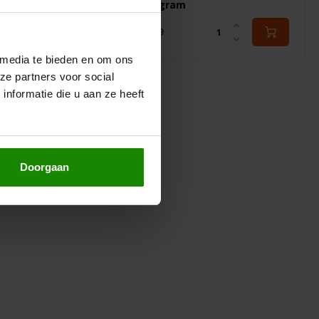
100 gram
€2,39
 media te bieden en om ons
ze partners voor social
nformatie die u aan ze heeft
Doorgaan