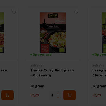
Op voorraad
Op voo
Beltane
Beltane
nese
Thaise Curry Biologisch
Lasagne
- Glutenvrij
Glutenv
20 gram
26 gra
€2,29
€2,29