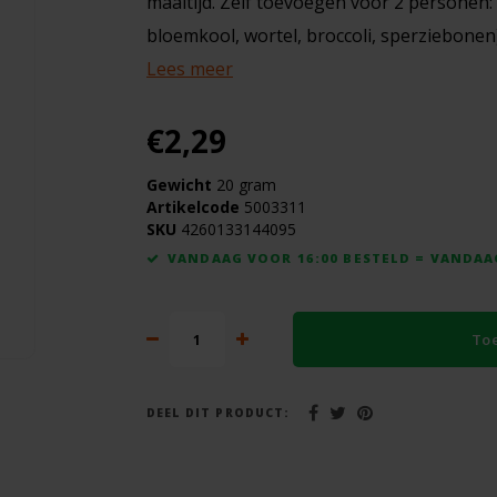
maaltijd. Zelf toevoegen voor 2 personen: 
bloemkool, wortel, broccoli, sperziebonen
Lees meer
€2,29
Gewicht
20 gram
Artikelcode
5003311
rij
SKU
4260133144095
VANDAAG VOOR 16:00 BESTELD = VANDA
To
DEEL DIT PRODUCT: