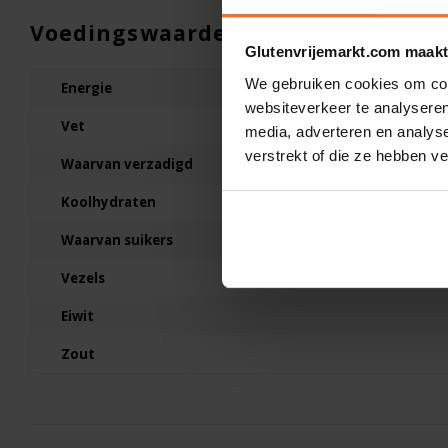
500 gram
Voedingswaarden
€4,99
Glutenvrijemarkt.com maakt
We gebruiken cookies om cont
Energie
websiteverkeer te analyseren
Vet
media, adverteren en analys
verstrekt of die ze hebben v
Waarvan verzadigd
Koolhydraten
Waarvan suikers
Vezels
Eiwit
Zout