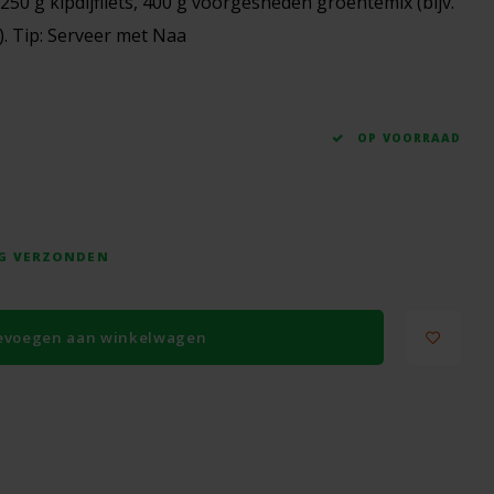
250 g kipdijfilets, 400 g voorgesneden groentemix (bijv.
). Tip: Serveer met Naa
OP VOORRAAD
AG VERZONDEN
evoegen aan winkelwagen