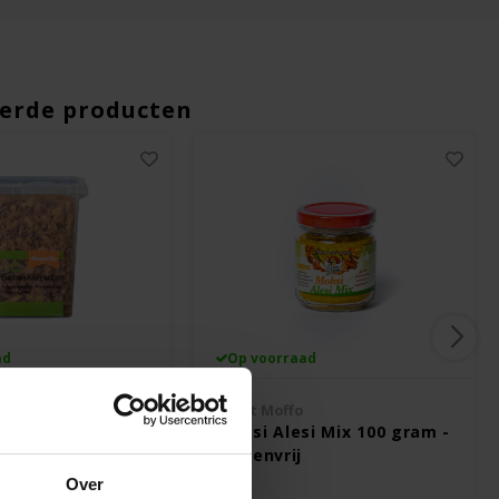
erde producten
ad
Op voorraad
OMM'it
Swiet Moffo
Uitjes -
Moksi Alesi Mix 100 gram -
Glutenvrij
Over