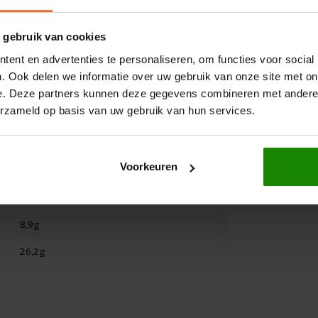
480 gram
200 gram
€12,25
€4,29
 gebruik van cookies
ent en advertenties te personaliseren, om functies voor social
1057kJ/252kcal
. Ook delen we informatie over uw gebruik van onze site met on
4,2g
e. Deze partners kunnen deze gegevens combineren met andere i
erzameld op basis van uw gebruik van hun services.
0,6g
39,8g
Voorkeuren
22,5g
9,1g
8,9g
26,2g