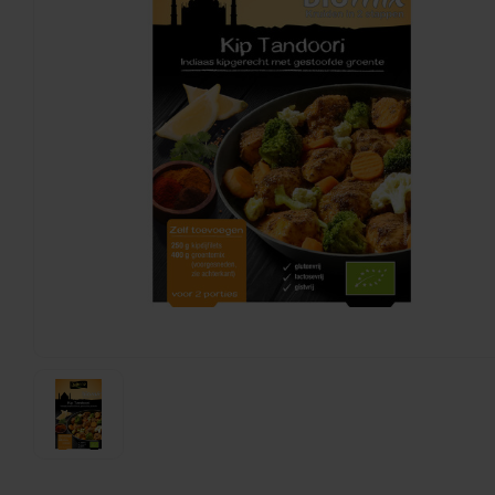
Beltane
Siciliaanse Spaghettischotel Biologisch - Glutenv
30 gram
€2,29