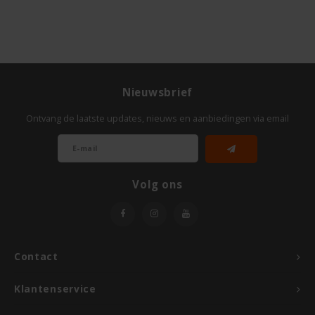
Odenwald
OKONO
Old El Paso
Nieuwsbrief
Ontvang de laatste updates, nieuws en aanbiedingen via email
Onoff Spices
Peak's Free From
Volg ons
Piaceri Mediterranei
Poensgen
Contact
Proceli
Klantenservice
Riso Scotti