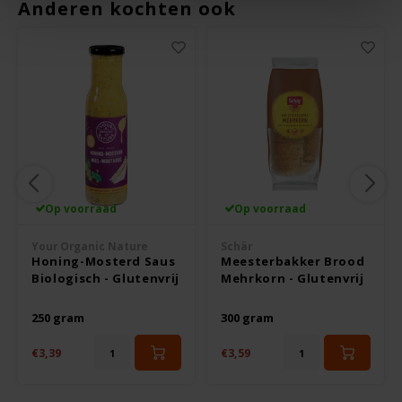
Le Poole
Anderen kochten ook
Leev
Le pain des Fleurs
Lima
Lisa's Choice
Op voorraad
Op voorraad
Mixwell
Your Organic Nature
Schär
Honing-Mosterd Saus
Meesterbakker Brood
Biologisch - Glutenvrij
Mehrkorn - Glutenvrij
Nairn's
250 gram
300 gram
Nakd
€3,39
€3,59
Nutrifree