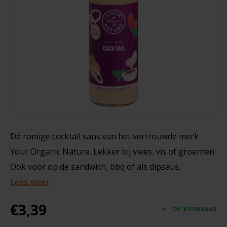
Noten, Zaden & Superfood
Bonvita
18 gram
Healthy by Moms in shape
Candy Tree
€2,29
Bewuste Voeding
Cenovis
Miss Glutenvrij's Favorieten
Cereal
Najaarsproducten
Ciao Gluten
Dé romige cocktail saus van het vertrouwde merk
Your Organic Nature. Lekker bij vlees, vis of groenten.
Toastabags
Consenza
Ook voor op de sandwich, bbq of als dipsaus.
Bakvormen
Lees meer
Corn Crake
Voedingssupplementen
€3,39
Damhert
OP VOORRAAD