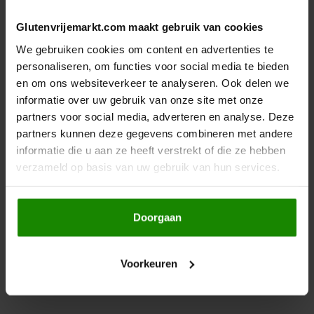
Hey! Pizza
Glutenvrijemarkt.com maakt gebruik van cookies
NIEUW
We gebruiken cookies om content en advertenties te
Horizon
personaliseren, om functies voor social media te bieden
en om ons websiteverkeer te analyseren. Ook delen we
I am Gluten Free
informatie over uw gebruik van onze site met onze
partners voor social media, adverteren en analyse. Deze
Inglese Gluten Free
partners kunnen deze gegevens combineren met andere
informatie die u aan ze heeft verstrekt of die ze hebben
Op voorraad
Op voorraad
verzameld op basis van uw gebruik van hun services.
Joannusmolen
Yakso
Cenovis
Chili Saus Biologisch -
Donkere Saus -
King Soba
Glutenvrij
Glutenvrij
Doorgaan
480 gram
20 gram
Klein Duimpje
Voorkeuren
€5,29
€1,79
Klepper & Klepper