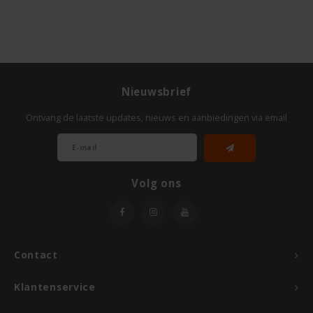
Le Poole
Leev
Le pain des Fleurs
Nieuwsbrief
Lima
Ontvang de laatste updates, nieuws en aanbiedingen via email
Lisa's Choice
Volg ons
Mixwell
Nairn's
Contact
Nakd
Klantenservice
Nutrifree