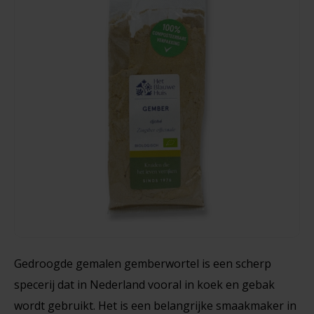
Noten, Zaden & Superfood
Bonvita
Healthy by Moms in shape
Old El Paso
Candy Tree
Tortillas 6 Stuks - Glutenvrij
Bewuste Voeding
Cenovis
216 gram
Miss Glutenvrij's Favorieten
Cereal
€3,79
Najaarsproducten
Ciao Gluten
Toastabags
Consenza
Bakvormen
Corn Crake
Gedroogde gemalen gemberwortel is een scherp
Voedingssupplementen
specerij dat in Nederland vooral in koek en gebak
Damhert
wordt gebruikt. Het is een belangrijke smaakmaker in