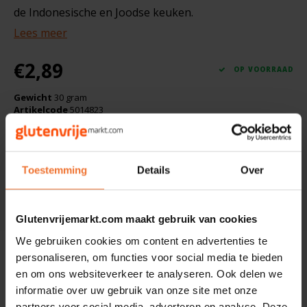
Boeken
De Bron
de Indonesische en Joodse keuken.
Lees meer
Overig
Dijksterhuis Teffvolkoren
€2,89
OP VOORRAAD
Doves Farm
Gewicht
30 gram
Artikelcode
5014823
Fiordifrutta
SKU
8715487441988
VANDAAG VOOR 16:00 BESTELD = VANDAAG VERZONDEN
Gullón
Toestemming
Details
Over
Toevoegen aan winkelwagen
Guto's
DELEN:
Glutenvrijemarkt.com maakt gebruik van cookies
Hammermühle
We gebruiken cookies om content en advertenties te
Beschrijving
personaliseren, om functies voor social media te bieden
Happy Farm
en om ons websiteverkeer te analyseren. Ook delen we
Ingrediënten: Biologische gember.
informatie over uw gebruik van onze site met onze
Het Blauwe Huis
partners voor social media, adverteren en analyse. Deze