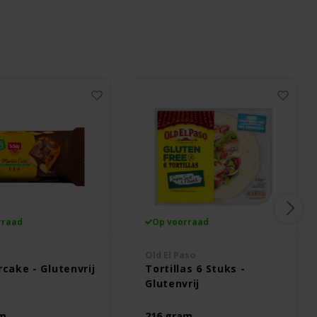
rraad
Op voorraad
Old El Paso
cake - Glutenvrij
Tortillas 6 Stuks -
Glutenvrij
am
216 gram