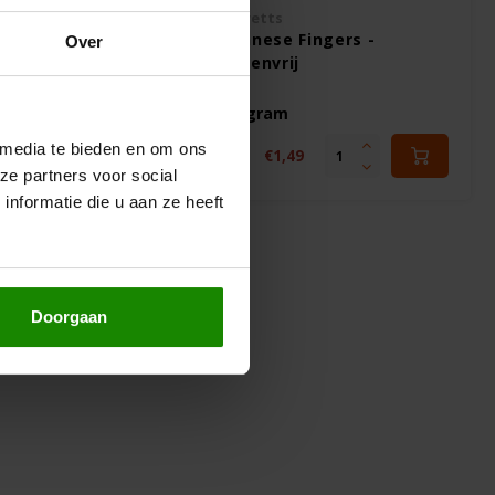
iterranei
Prewetts
t sterren -
Viennese Fingers -
Over
Glutenvrij
120 gram
 media te bieden en om ons
€1,49
€2,99
ze partners voor social
nformatie die u aan ze heeft
Doorgaan