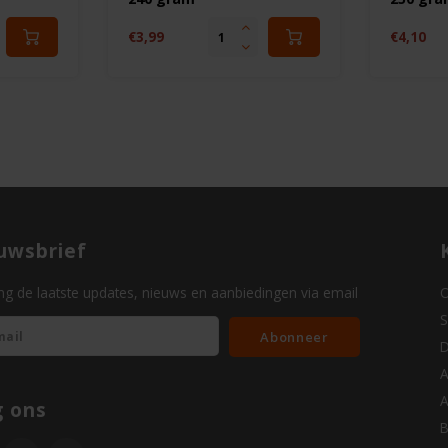
€3,99
€4,10
uwsbrief
g de laatste updates, nieuws en aanbiedingen via email
O
S
Abonneer
D
A
A
g ons
B