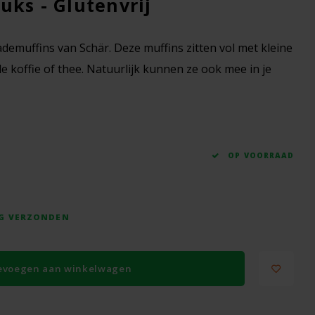
uks - Glutenvrij
lademuffins van Schär. Deze muffins zitten vol met kleine
de koffie of thee. Natuurlijk kunnen ze ook mee in je
OP VOORRAAD
AG VERZONDEN
evoegen aan winkelwagen