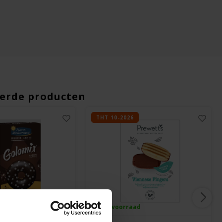
erde producten
THT 10-2026
ad
Op voorraad