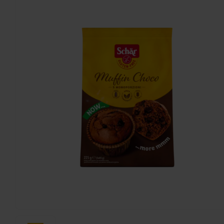
Schär
Bon Matin 4 Stuks - Glutenvrij
200 gram
€3,39