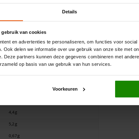
Schnitzer
Piaceri Med
ij
Muffin Vanille Biologisch 2
Donuts me
Details
stuks THT 17-07-2026 -
Glutenvrij
Glutenvrij
140 gram
90 gram
 gebruik van cookies
ent en advertenties te personaliseren, om functies voor social
€1,49
€4,65
€3,19
. Ook delen we informatie over uw gebruik van onze site met on
1690kJ/404kcal
e. Deze partners kunnen deze gegevens combineren met andere i
erzameld op basis van uw gebruik van hun services.
20g
4,3g
49g
Voorkeuren
28g
4,4g
5,2g
0,67g