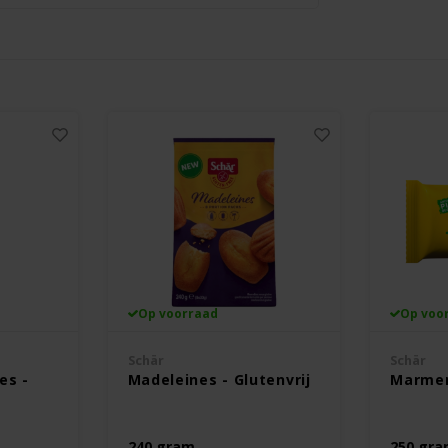
Op voorraad
Op voo
Schär
Schär
es -
Madeleines - Glutenvrij
Marmer
240 gram
250 gr