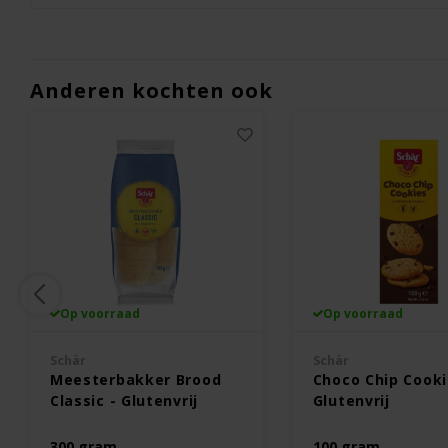
Anderen kochten ook
Op voorraad
Op voorraad
Schär
Schär
Meesterbakker Brood
Choco Chip Cooki
Classic - Glutenvrij
Glutenvrij
300 gram
100 gram