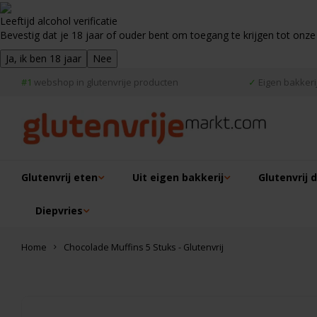
Leeftijd alcohol verificatie
Bevestig dat je 18 jaar of ouder bent om toegang te krijgen tot onze
Ja, ik ben 18 jaar
Nee
#1
webshop in glutenvrije producten
✓
Eigen bakkerij
Glutenvrij eten
Uit eigen bakkerij
Glutenvrij 
Diepvries
Home
Chocolade Muffins 5 Stuks - Glutenvrij
Dit vind je misschien ook leuk