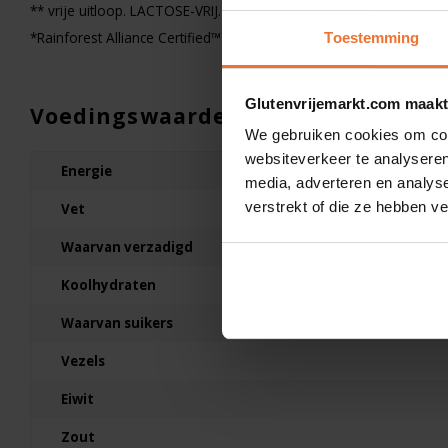
** vrije uitloop. LACTOSE-VRIJ.
Doves Farm
Witte Bloem - Glutenvr
*Rainforest Alliance Certified™.
Toestemming
1000 gram
Glutenvrijemarkt.com maakt
Voedingswaarden
We gebruiken cookies om cont
€5,25
websiteverkeer te analyseren
Energie
media, adverteren en analys
verstrekt of die ze hebben v
Vet
Waarvan verzadigd
Koolhydraten
Waarvan suikers
Vezels
Eiwit
Zout