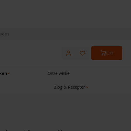
eiden
0,00
ken
Onze winkel
Blog & Recepten
☓