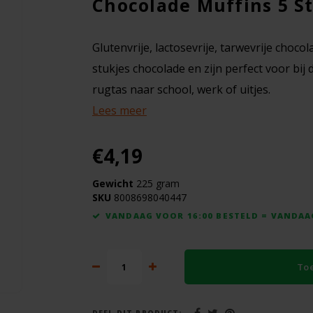
Chocolade Muffins 5 St
Glutenvrije, lactosevrije, tarwevrije choco
stukjes chocolade en zijn perfect voor bij 
rugtas naar school, werk of uitjes.
Lees meer
€4,19
Gewicht
225 gram
SKU
8008698040447
VANDAAG VOOR 16:00 BESTELD = VANDA
To
DEEL DIT PRODUCT: