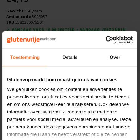
Boeken
De Bron
Gewicht
150 gram
Artikelcode
5008057
Overig
Dijksterhuis Teffvolkoren
SKU
3380380079504
VANDAAG VOOR 16:00 BESTELD = VANDAAG VERZONDEN
Doves Farm
Toevoegen aan winkelwagen
Fiordifrutta
Toestemming
Details
Over
DELEN:
Gullón
Glutenvrijemarkt.com maakt gebruik van cookies
Beschrijving
Guto's
We gebruiken cookies om content en advertenties te
Ingrediënten: Groene linzen meel* (50%), halfvol rijstmeel*,
personaliseren, om functies voor social media te bieden
Hammermühle
zeezout.
en om ons websiteverkeer te analyseren. Ook delen we
informatie over uw gebruik van onze site met onze
Happy Farm
* = Afkomstig van biologische landbouw.
partners voor social media, adverteren en analyse. Deze
partners kunnen deze gegevens combineren met andere
informatie die u aan ze heeft verstrekt of die ze hebben
Het Blauwe Huis
Anderen kochten ook