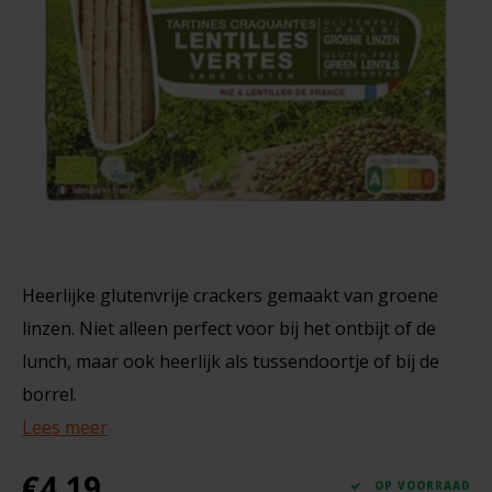
Glutenvrij
Noten, Zaden & Superfood
Bonvita
150 gram
Healthy by Moms in shape
Candy Tree
€3,59
Bewuste Voeding
Cenovis
Miss Glutenvrij's Favorieten
Cereal
Najaarsproducten
Ciao Gluten
Heerlijke glutenvrije crackers gemaakt van groene
linzen. Niet alleen perfect voor bij het ontbijt of de
Toastabags
Consenza
lunch, maar ook heerlijk als tussendoortje of bij de
Bakvormen
borrel.
Corn Crake
Lees meer
Voedingssupplementen
Damhert
€4,19
OP VOORRAAD