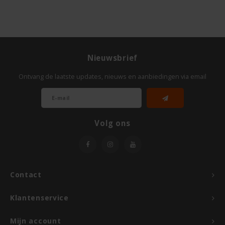
Le Poole
Leev
Le pain des Fleurs
Nieuwsbrief
Ontvang de laatste updates, nieuws en aanbiedingen via email
Lima
Lisa's Choice
Volg ons
Mixwell
Nairn's
Contact
Nakd
Klantenservice
Nutrifree
Mijn account