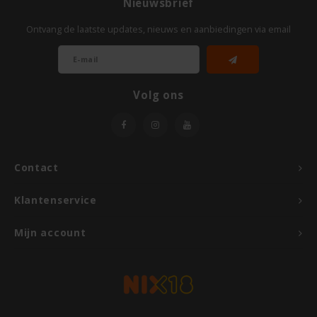
Nieuwsbrief
Ontvang de laatste updates, nieuws en aanbiedingen via email
Rosies
Schär
Volg ons
Schnitzer
Semper
Contact
Slaapmutske
Klantenservice
Sublimix
Mijn account
Swiet Moffo
Tasty Me