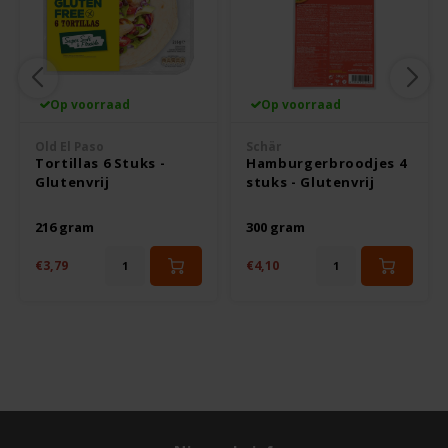
Odenwald
OKONO
Op voorraad
Op voorraad
Old El Paso
Old El Paso
Schär
Tortillas 6 Stuks -
Hamburgerbroodjes 4
Onoff Spices
Glutenvrij
stuks - Glutenvrij
216 gram
300 gram
Peak's Free From
€3,79
€4,10
Piaceri Mediterranei
Poensgen
Proceli
Riso Scotti