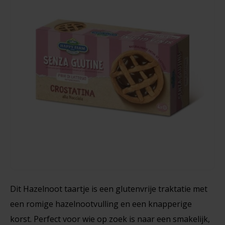
Noten, Zaden & Superfood
Bonvita
Healthy by Moms in shape
Schär
Candy Tree
Gris & Ciocc - Glutenvrij
Bewuste Voeding
Cenovis
52 gram
Miss Glutenvrij's Favorieten
Cereal
€2,29
Najaarsproducten
Ciao Gluten
Toastabags
Consenza
Bakvormen
Corn Crake
Dit Hazelnoot taartje is een glutenvrije traktatie met
Voedingssupplementen
een romige hazelnootvulling en een knapperige
Damhert
korst. Perfect voor wie op zoek is naar een smakelijk,