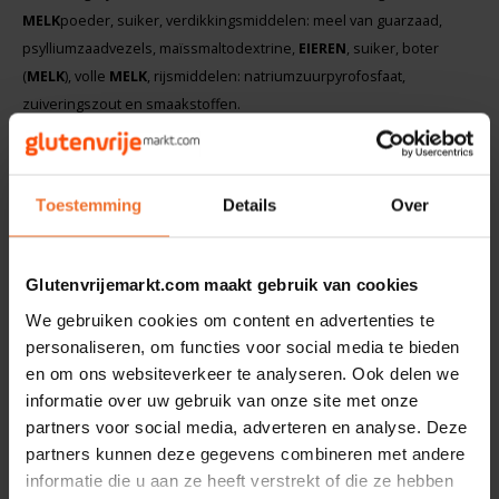
MELK
poeder, suiker, verdikkingsmiddelen: meel van guarzaad,
Hey! Pizza
psylliumzaadvezels, maïssmaltodextrine,
EIEREN
, suiker, boter
(
MELK
), volle
MELK
, rijsmiddelen: natriumzuurpyrofosfaat,
Horizon
zuiveringszout en smaakstoffen.
I am Gluten Free
HAZELNOOT
crème (31,9%): suiker, plantaardig vet (palm,
zonnebloem, shea, canola),
HAZELNOTEN
(8%), magere
Toestemming
Details
Over
cacaopoeder, magere
MELK
poeder,
MELK
poederserum, emulgator:
Inglese Gluten Free
lecithine
SOJA
en aroma.
Joannusmolen
Glutenvrijemarkt.com maakt gebruik van cookies
Kan sporen bevatten van
NOTEN
.
We gebruiken cookies om content en advertenties te
King Soba
Gerelateerde producten
personaliseren, om functies voor social media te bieden
en om ons websiteverkeer te analyseren. Ook delen we
Klein Duimpje
THT
02-06-
informatie over uw gebruik van onze site met onze
26
partners voor social media, adverteren en analyse. Deze
Klepper & Klepper
partners kunnen deze gegevens combineren met andere
informatie die u aan ze heeft verstrekt of die ze hebben