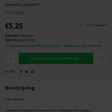
Boeken
De Bron
glutenvrij dessert!
Lees meer
Overig
Dijksterhuis Teffvolkoren
€5,25
OP VOORRAAD
Doves Farm
Gewicht
180 gram
SKU
8024982230707
Fiordifrutta
VANDAAG VOOR 16:00 BESTELD = VANDAAG VERZONDEN
Gullón
Toevoegen aan winkelwagen
Guto's
DELEN:
Hammermühle
Beschrijving
Happy Farm
Ingrediënten:
Het Blauwe Huis
Zanddeeg: rijstmeel, maïszetmeel, boekweitmeel, magere