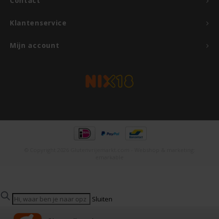
Contact
Odenwald
Klantenservice
OKONO
Mijn account
Old El Paso
Onoff Spices
Peak's Free From
Piaceri Mediterranei
© Copyright 2026 Glutenvrijemarkt.com - Webshop & marketing:
emarkable
Poensgen
Proceli
Sluiten
Populaire zoektermen
Riso Scotti