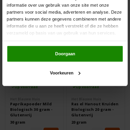
informatie over uw gebruik van onze site met onze
*= biologisch
Hey! Pizza
partners voor social media, adverteren en analyse. Deze
partners kunnen deze gegevens combineren met andere
Anderen kochten ook
Horizon
informatie die u aan ze heeft verstrekt of die ze hebben
verzameld op basis van uw gebruik van hun services.
I am Gluten Free
Doorgaan
Inglese Gluten Free
Joannusmolen
Voorkeuren
King Soba
Op voorraad
Op voorraad
Het Blauwe Huis
Het Blauwe Huis
Klein Duimpje
Paprikapoeder Mild
Ras el Hanout Kruiden
Biologisch 30 gram -
Biologisch 20 gram -
Glutenvrij
Glutenvrij
Klepper & Klepper
30 gram
20 gram