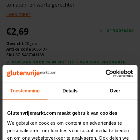
Boeken
tomaten- en wortelgerechten.
De Bron
Lees meer
Overig
Dijksterhuis Teffvolkoren
€2,69
OP VOORRAAD
Doves Farm
Gewicht
20 gram
Artikelcode
5006137
Fiordifrutta
SKU
8715487041188
VANDAAG VOOR 16:00 BESTELD = VANDAAG VERZONDEN
Gullón
Toevoegen aan winkelwagen
Guto's
Toestemming
Details
Over
DELEN:
Hammermühle
Glutenvrijemarkt.com maakt gebruik van cookies
Beschrijving
Happy Farm
We gebruiken cookies om content en advertenties te
Ingrediënten: Rozemarijn*, vast bonenkruid*, oregano*, tijm*,
personaliseren, om functies voor social media te bieden
Het Blauwe Huis
basilicum*.
en om ons websiteverkeer te analyseren. Ook delen we