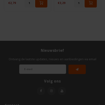
Le Poole
€2,79
€3,29
Leev
Le pain des Fleurs
Lima
Lisa's Choice
Nieuwsbrief
Ontvang de laatste updates, nieuws en aanbiedingen via email
Mixwell
Nairn's
Volg ons
Nakd
Nutrifree