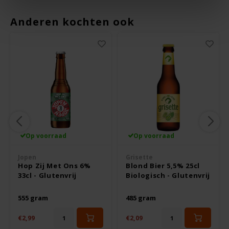
Le Poole
Anderen kochten ook
Leev
Le pain des Fleurs
Lima
Lisa's Choice
Mixwell
Op voorraad
Op voorraad
Jopen
Grisette
Nairn's
Hop Zij Met Ons 6%
Blond Bier 5,5% 25cl
33cl - Glutenvrij
Biologisch - Glutenvrij
Nakd
555 gram
485 gram
Nutrifree
€2,99
€2,09