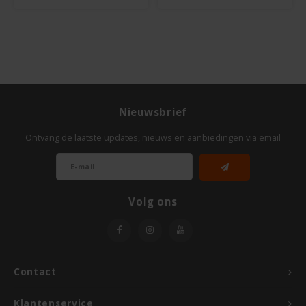
Odenwald
OKONO
Old El Paso
Nieuwsbrief
Onoff Spices
Ontvang de laatste updates, nieuws en aanbiedingen via email
Peak's Free From
Piaceri Mediterranei
Volg ons
Poensgen
Proceli
Contact
Riso Scotti
Klantenservice