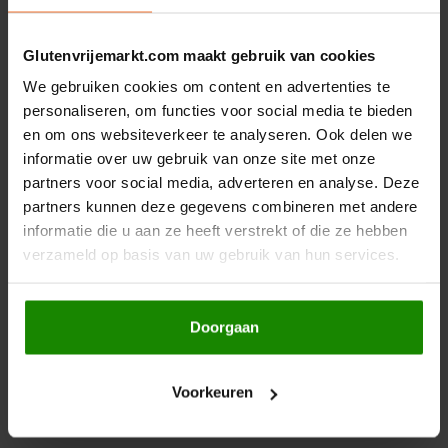
Gerelateerde producten
Hey! Pizza
Glutenvrijemarkt.com maakt gebruik van cookies
Horizon
We gebruiken cookies om content en advertenties te
personaliseren, om functies voor social media te bieden
en om ons websiteverkeer te analyseren. Ook delen we
I am Gluten Free
informatie over uw gebruik van onze site met onze
partners voor social media, adverteren en analyse. Deze
Inglese Gluten Free
partners kunnen deze gegevens combineren met andere
informatie die u aan ze heeft verstrekt of die ze hebben
Op voorraad
Op voorraad
Joannusmolen
verzameld op basis van uw gebruik van hun services.
Kaapse Brouwers
Brouwerij Klein Duimpje
King Soba
Kaapse Karel 330ml
Diablo Fuego 9,5% 33cl
4,5% - Glutenvrij
- Glutenvrij
Doorgaan
Klein Duimpje
520 gram
330 gram
Voorkeuren
Klepper & Klepper
€2,69
€2,99