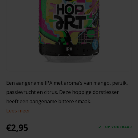
Noten, Zaden & Superfood
Bonvita
330 gram
Healthy by Moms in shape
Candy Tree
€2,49
Bewuste Voeding
Cenovis
Miss Glutenvrij's Favorieten
Cereal
Najaarsproducten
Ciao Gluten
Een aangename IPA met aroma's van mango, perzik,
passievrucht en citrus. Deze hoppige dorstlesser
Toastabags
Consenza
heeft een aangename bittere smaak.
Bakvormen
Lees meer
Corn Crake
Voedingssupplementen
€2,95
Damhert
OP VOORRAAD