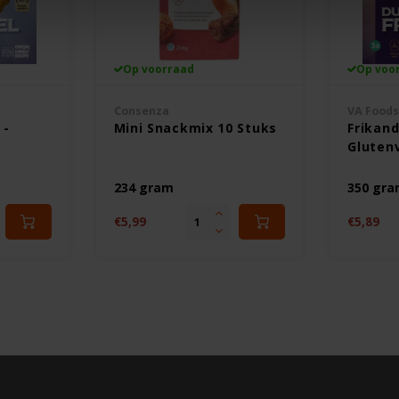
Op voorraad
Op voo
Consenza
VA Food
 -
Mini Snackmix 10 Stuks
Frikand
Glutenv
234 gram
350 gr
€5,99
€5,89