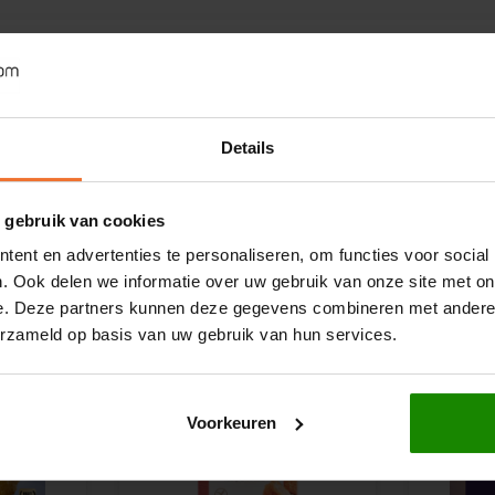
palm­vet, wa­ter, an­ti­oxi­dant: ci­troen­zuur, emul­ga­tor: le­ci­thi­nen (
soja
), 
Details
it­meel,
lupine
meel, emul­ga­to­ren: gu­ar­pit­meel, hy­droxy­pro­pyl­me­thyl­cel­
 gebruik van cookies
ent en advertenties te personaliseren, om functies voor social
. Ook delen we informatie over uw gebruik van onze site met on
e. Deze partners kunnen deze gegevens combineren met andere i
erzameld op basis van uw gebruik van hun services.
Voorkeuren