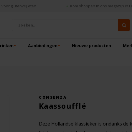
 voor glutenvrij eten
✓
Kom shoppen in ons magazijn in L
drinken
Aanbiedingen
Nieuwe producten
Mer
CONSENZA
Kaassoufflé
Deze Hollandse klassieker is ondanks de k