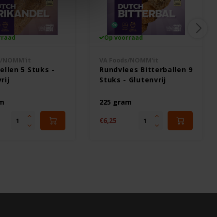
rraad
Op voorraad
s/NOMM'it
VA Foods/NOMM'it
ellen 5 Stuks -
Rundvlees Bitterballen 9
rij
Stuks - Glutenvrij
am
225 gram
€6,25