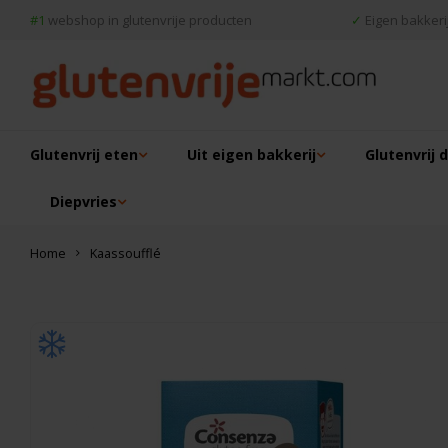
#1
webshop in glutenvrije producten
✓
Eigen bakkerij
Glutenvrij eten
Uit eigen bakkerij
Glutenvrij 
Diepvries
Home
Kaassoufflé
Dit vind je misschien ook leuk