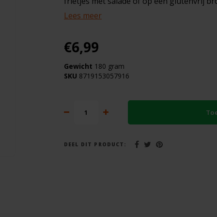
frietjes met salade of op een glutenvrij br
Lees meer
€6,99
Gewicht
180 gram
SKU
8719153057916
To
DEEL DIT PRODUCT: