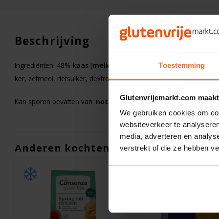
Beschrijving
Ingrediënten: 48%
kaas
(
melk
), mar­ga­ri­ne (on­ge­hard plant­aar­dig 
Toestemming
ker, zet­meel, riet­sui­ker, dex­tro­se, zout, ver­dik­kings­mid­del: gu­ar­p
Glutenvrijemarkt.com maakt
Kan spo­ren be­vat­ten van:
no­ten
en
se­sam
.
We gebruiken cookies om cont
websiteverkeer te analyseren
media, adverteren en analys
Anderen kochten ook
verstrekt of die ze hebben v