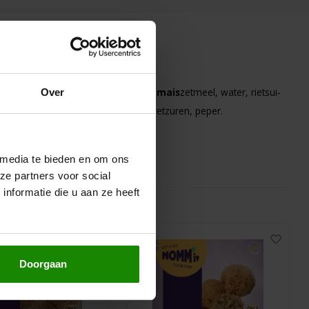
zout), aard­ap­pel­zet­meel,
kippenei
,
mais
­zet­meel, wa­ter, riet­sui­
Over
lu­lo­se, mo­no- en di­gly­ce­ri­den van vet­zu­ren, pe­per.
 media te bieden en om ons
ze partners voor social
nformatie die u aan ze heeft
Doorgaan