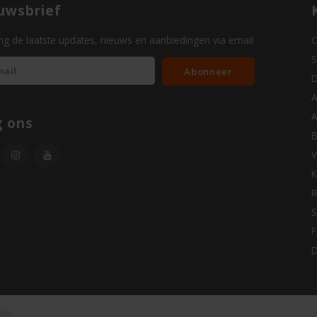
uwsbrief
g de laatste updates, nieuws en aanbiedingen via email
O
S
Abonneer
D
A
A
g ons
B
V
K
R
S
D
ble