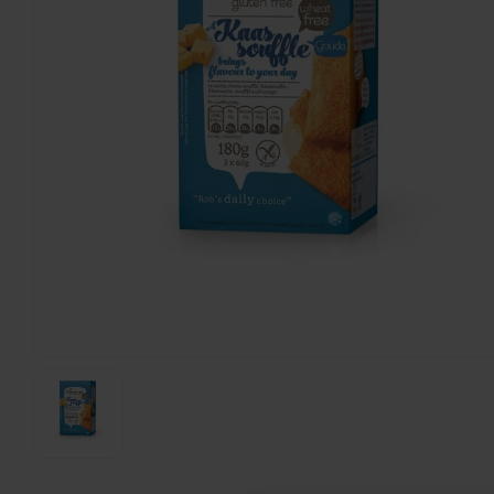
VA Foods/NOMM'it
Kipnuggets - Glutenvrij
250 gram
€6,35