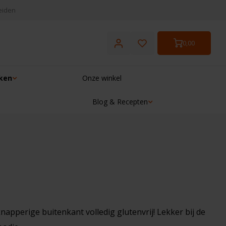
eiden
0,00
ken
Onze winkel
Blog & Recepten
☓
napperige buitenkant volledig glutenvrij! Lekker bij de