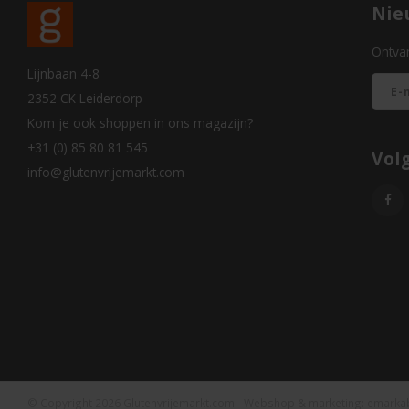
Nie
Ontvan
Lijnbaan 4-8
2352 CK Leiderdorp
Kom je ook shoppen in ons magazijn?
+31 (0) 85 80 81 545
Vol
info@glutenvrijemarkt.com
© Copyright 2026 Glutenvrijemarkt.com - Webshop & marketing:
emarka