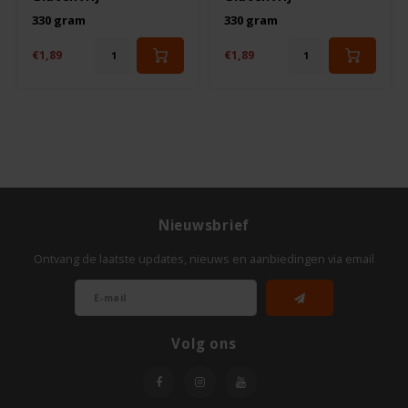
Le Poole
330 gram
330 gram
Leev
€1,89
€1,89
Le pain des Fleurs
Lima
Lisa's Choice
Nieuwsbrief
Mixwell
Ontvang de laatste updates, nieuws en aanbiedingen via email
Nairn's
Nakd
Volg ons
Nutrifree