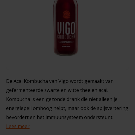
Noten, Zaden & Superfood
Bonvita
216 gram
Healthy by Moms in shape
Candy Tree
€3,79
Bewuste Voeding
Cenovis
Miss Glutenvrij's Favorieten
Cereal
Najaarsproducten
Ciao Gluten
De Acai Kombucha van Vigo wordt gemaakt van
gefermenteerde zwarte en witte thee en acai.
Toastabags
Consenza
Kombucha is een gezonde drank die niet alleen je
Bakvormen
energiepeil omhoog helpt, maar ook de spijsvertering
Corn Crake
bevordert en het immuunsysteem ondersteunt.
Voedingssupplementen
Damhert
Lees meer