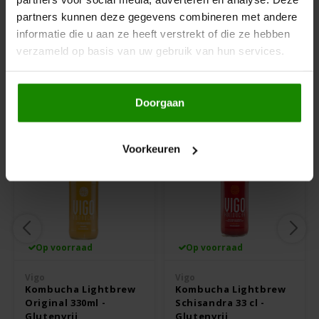
partners kunnen deze gegevens combineren met andere
Hey! Pizza
informatie die u aan ze heeft verstrekt of die ze hebben
Dit product bevat geen allergenen.
verzameld op basis van uw gebruik van hun services.
Horizon
Anderen kochten ook
I am Gluten Free
Doorgaan
Inglese Gluten Free
Voorkeuren
Joannusmolen
King Soba
Klein Duimpje
Op voorraad
Op voorraad
Vigo
Vigo
Klepper & Klepper
Kombucha Lightbrew
Kombucha Lightbrew
Original 330ml -
Schisandra 33 cl -
Glutenvrij
Glutenvrij