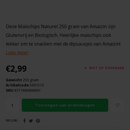
Boeken
De Bron
Overig
Dijksterhuis Teffvolkoren
Deze Maïschips Naturel 250 gram van Amaizin zijn
Doves Farm
Glutenvrij en Biologisch. Heerlijke maïschips ook
lekker om te snacken met de dipsausjes van Amaizin!
Fiordifrutta
Lees meer
Gullón
€2,99
NIET OP VOORRAAD
Guto's
Gewicht
250 gram
Artikelcode
5001513
SKU
8717496904041
Hammermühle
Toevoegen aan winkelwagen
Happy Farm
DELEN:
Het Blauwe Huis