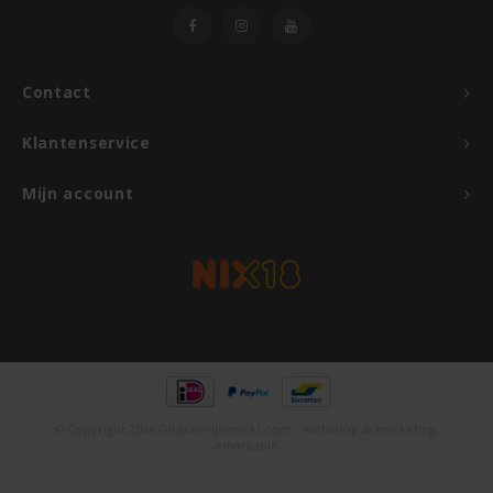
Rosies
Contact
Schär
Klantenservice
Schnitzer
Mijn account
Semper
Slaapmutske
Sublimix
Swiet Moffo
© Copyright 2026 Glutenvrijemarkt.com - Webshop & marketing:
Tasty Me
emarkable