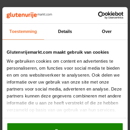
Beschrijving
Hey! Pizza
Ingrediënten:
Maïs
bloem* (77%), zonnebloemolie*, zeezout (0,8%).
Horizon
Toestemming
Details
Over
*= Van biologische landbouw
I am Gluten Free
Gerelateerde producten
Glutenvrijemarkt.com maakt gebruik van cookies
Inglese Gluten Free
We gebruiken cookies om content en advertenties te
personaliseren, om functies voor social media te bieden
Joannusmolen
en om ons websiteverkeer te analyseren. Ook delen we
informatie over uw gebruik van onze site met onze
King Soba
partners voor social media, adverteren en analyse. Deze
partners kunnen deze gegevens combineren met andere
Klein Duimpje
informatie die u aan ze heeft verstrekt of die ze hebben
verzameld op basis van uw gebruik van hun services.
Op voorraad
Op voorraad
Klepper & Klepper
Candy Tree
GoPure
Kersenlolly Biologisch
Potato Chips,