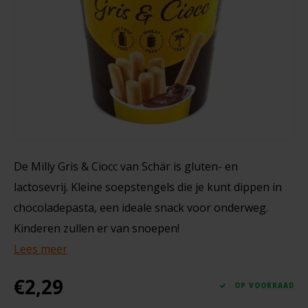
Noten, Zaden & Superfood
Bonvita
150 gram
Healthy by Moms in shape
Candy Tree
€2,39
Bewuste Voeding
Cenovis
Miss Glutenvrij's Favorieten
Cereal
De Milly Gris & Ciocc van Schär is gluten- en
Najaarsproducten
Ciao Gluten
lactosevrij. Kleine soepstengels die je kunt dippen in
Toastabags
chocoladepasta, een ideale snack voor onderweg.
Consenza
Kinderen zullen er van snoepen!
Bakvormen
Corn Crake
Lees meer
Voedingssupplementen
€2,29
Damhert
OP VOORRAAD