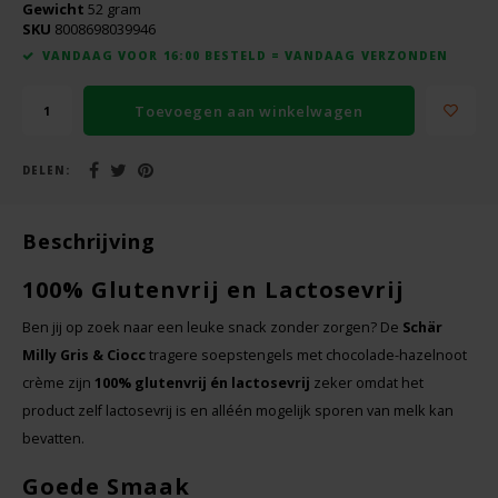
Boeken
Gewicht
52 gram
De Bron
SKU
8008698039946
VANDAAG VOOR 16:00 BESTELD = VANDAAG VERZONDEN
Overig
Dijksterhuis Teffvolkoren
Toevoegen aan winkelwagen
Doves Farm
DELEN:
Fiordifrutta
Beschrijving
Gullón
100% Glutenvrij en Lactosevrij
Guto's
Ben jij op zoek naar een leuke snack zonder zorgen? De
Schär
Milly Gris & Ciocc
tragere soepstengels met chocolade-hazelnoot
Hammermühle
crème zijn
100% glutenvrij én lactosevrij
zeker omdat het
product zelf lactosevrij is en alléén mogelijk sporen van melk kan
Happy Farm
bevatten.
Het Blauwe Huis
Goede Smaak