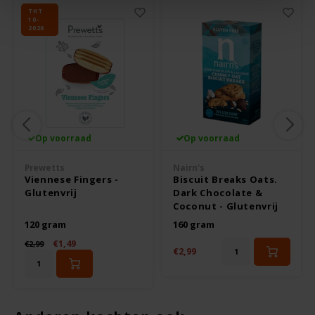
THT
Odenwald
10-
2026
OKONO
Old El Paso
Onoff Spices
Op voorraad
Op voorraad
Peak's Free From
Prewetts
Nairn's
Viennese Fingers -
Biscuit Breaks Oats.
Glutenvrij
Dark Chocolate &
Piaceri Mediterranei
Coconut - Glutenvrij
120 gram
160 gram
Poensgen
€1,49
€2,99
€2,99
Proceli
Riso Scotti