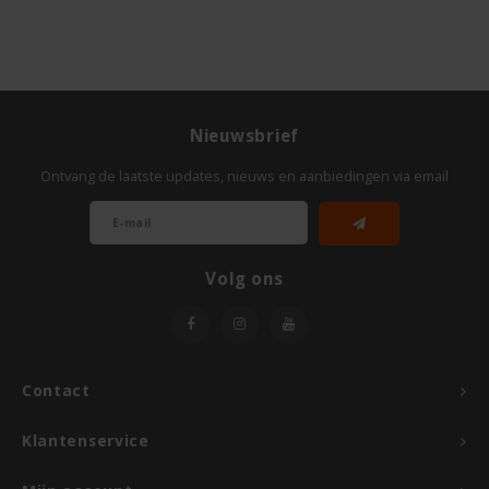
TerraSana
Turtle
VA Foods/NOMM'it
Nieuwsbrief
Ontvang de laatste updates, nieuws en aanbiedingen via email
VAT'M
Yakso
Volg ons
Yam
Your Organic Nature
Contact
Klantenservice