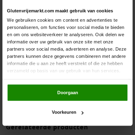
Le Poole
Glutenvrijemarkt.com maakt gebruik van cookies
We begrijpen hoe belangrijk het is om een snack te vinden die
Leev
We gebruiken cookies om content en advertenties te
zowel veilig als lekker is.
Schär Milly Gris & Ciocc
bieden dat: een
personaliseren, om functies voor social media te bieden
betrouwbare én smaakvolle traktatie voor elke dag.
Bestel nu
en
Le pain des Fleurs
en om ons websiteverkeer te analyseren. Ook delen we
geniet morgen al van deze knapperige én chocoladeverwennerij!
informatie over uw gebruik van onze site met onze
Lima
partners voor social media, adverteren en analyse. Deze
Glutenvrij
partners kunnen deze gegevens combineren met andere
Lactosevrij
Lisa's Choice
informatie die u aan ze heeft verstrekt of die ze hebben
Kippeneivrij
verzameld op basis van uw gebruik van hun services.
Pindavrij
Lupinevrij
Mixwell
Zonder toegevoegde suikers
Tarwevrij
Doorgaan
Nairn's
Koemelkvrij
Notenvrij
Nakd
Sesamvrij
Voorkeuren
Gerelateerde producten
Nutrifree