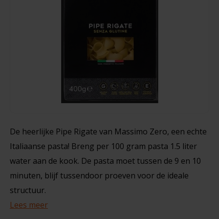
Noten, Zaden & Superfood
Bonvita
400 gram
Healthy by Moms in shape
Candy Tree
€3,25
Bewuste Voeding
Cenovis
Miss Glutenvrij's Favorieten
Cereal
Najaarsproducten
Ciao Gluten
De heerlijke Pipe Rigate van Massimo Zero, een echte
Italiaanse pasta! Breng per 100 gram pasta 1.5 liter
Toastabags
Consenza
water aan de kook. De pasta moet tussen de 9 en 10
Bakvormen
minuten, blijf tussendoor proeven voor de ideale
Corn Crake
structuur.
Voedingssupplementen
Damhert
Lees meer