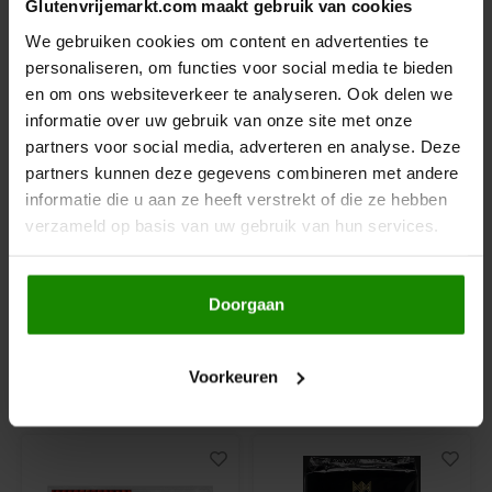
Glutenvrijemarkt.com maakt gebruik van cookies
Hey! Pizza
We gebruiken cookies om content en advertenties te
personaliseren, om functies voor social media te bieden
en om ons websiteverkeer te analyseren. Ook delen we
Horizon
informatie over uw gebruik van onze site met onze
partners voor social media, adverteren en analyse. Deze
I am Gluten Free
Op voorraad
Op voorraad
partners kunnen deze gegevens combineren met andere
Massimo Zero
Massimo Zero
informatie die u aan ze heeft verstrekt of die ze hebben
Inglese Gluten Free
Caserecce 1kg -
Risoni 400 gram -
verzameld op basis van uw gebruik van hun services.
Glutenvrij
Glutenvrij
Joannusmolen
1000 gram
400 gram
Doorgaan
King Soba
€5,99
€3,49
Voorkeuren
Klein Duimpje
Anderen kochten ook
Klepper & Klepper