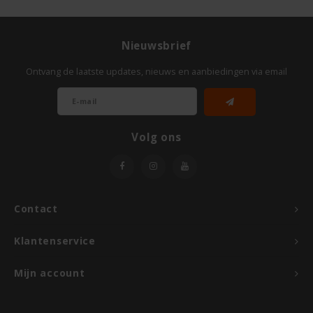
Odenwald
Nieuwsbrief
OKONO
Ontvang de laatste updates, nieuws en aanbiedingen via email
Old El Paso
Onoff Spices
Volg ons
Peak's Free From
Piaceri Mediterranei
Contact
Poensgen
Klantenservice
Proceli
Mijn account
Riso Scotti