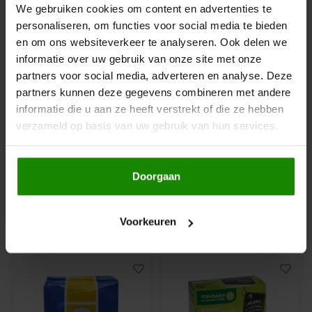
We gebruiken cookies om content en advertenties te
Hey! Pizza
personaliseren, om functies voor social media te bieden
en om ons websiteverkeer te analyseren. Ook delen we
informatie over uw gebruik van onze site met onze
Horizon
Op voorraad
Op voorraad
partners voor social media, adverteren en analyse. Deze
partners kunnen deze gegevens combineren met andere
I am Gluten Free
Il Pane di Anna
Le Poole/Twello's
informatie die u aan ze heeft verstrekt of die ze hebben
Broodmix 5kg -
Rimboebroodmix 5kg -
verzameld op basis van uw gebruik van hun services.
Glutenvrij
Glutenvrij
Inglese Gluten Free
5000 gram
5000 gram
Joannusmolen
Doorgaan
€17,95
€29,95
King Soba
Voorkeuren
Anderen kochten ook
Klein Duimpje
Klepper & Klepper