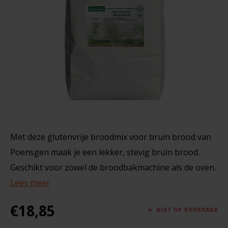
Noten, Zaden & Superfood
Bonvita
240 gram
Healthy by Moms in shape
Candy Tree
€3,99
Bewuste Voeding
Cenovis
Miss Glutenvrij's Favorieten
Cereal
Najaarsproducten
Ciao Gluten
Met deze glutenvrije broodmix voor bruin brood van
Poensgen maak je een lekker, stevig bruin brood.
Toastabags
Consenza
Geschikt voor zowel de broodbakmachine als de oven.
Bakvormen
Lees meer
Corn Crake
Voedingssupplementen
€18,85
Damhert
NIET OP VOORRAAD