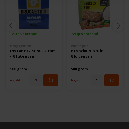
Le Poole
Leev
Le pain des Fleurs
Op voorraad
Op voorraad
Lima
Bruggeman
Poensgen
Instant Gist 500 Gram
Broodmix Bruin -
- Glutenvrij
Glutenvrij
Lisa's Choice
500 gram
500 gram
Mixwell
€7,99
€2,95
Nairn's
Nakd
Nutrifree