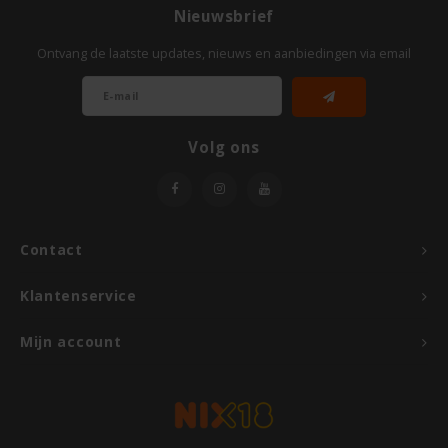
Nieuwsbrief
Odenwald
Ontvang de laatste updates, nieuws en aanbiedingen via email
OKONO
Old El Paso
Volg ons
Onoff Spices
Peak's Free From
Contact
Piaceri Mediterranei
Klantenservice
Poensgen
Mijn account
Proceli
Riso Scotti