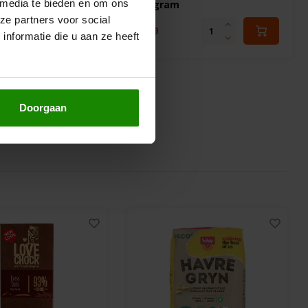
 media te bieden en om ons
450 gram
ze partners voor social
€6,59
nformatie die u aan ze heeft
Doorgaan