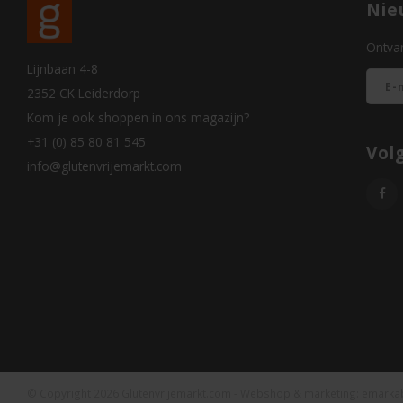
Nie
Ontvan
Lijnbaan 4-8
2352 CK Leiderdorp
Kom je ook shoppen in ons magazijn?
+31 (0) 85 80 81 545
Vol
info@glutenvrijemarkt.com
© Copyright 2026 Glutenvrijemarkt.com - Webshop & marketing:
emarka