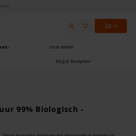
eiden
0,00
ken
Onze winkel
Blog & Recepten
☓
uur 99% Biologisch -
 Deze heerlijke biologische chocolade is helemaal