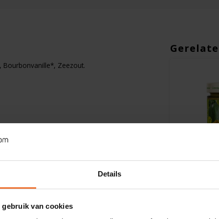
Gerelate
 Bourbonvanille*, Zeezout.
Op voorraad
Op voorra
Details
84kcal
Lovechock
Tartex
RAW chocolade extra puur
Cremisso 
94% Biologisch - Glutenvrij
Biologisch
 gebruik van cookies