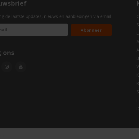
uwsbrief
g de laatste updates, nieuws en aanbiedingen via email
O
S
Abonneer
D
A
A
g ons
B
V
K
R
S
D
ble