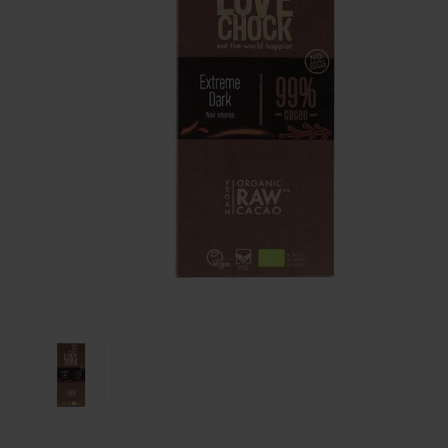
Prewetts
Chocoful 5 stuks - Glutenvrij
100 gram
€1,49
€2,99