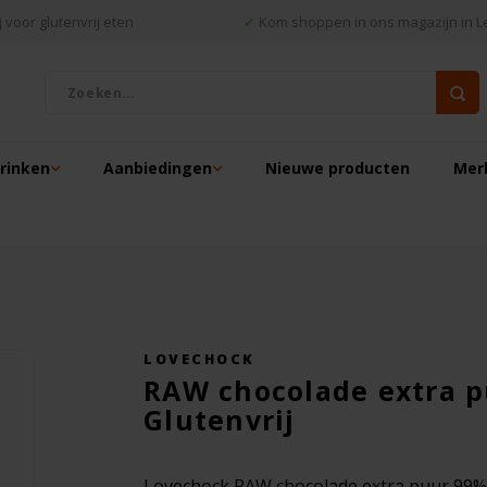
 voor glutenvrij eten
✓
Kom shoppen in ons magazijn in L
drinken
Aanbiedingen
Nieuwe producten
Mer
LOVECHOCK
RAW chocolade extra p
Glutenvrij
Lovechock RAW chocolade extra puur 99% .