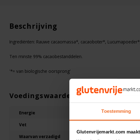
Beschrijving
Ingrediënten: Rauwe cacaomassa*, cacaoboter*, Lucumapoeder*,
Ten minste 99% cacaobestanddelen.
'*= van biologische oorsprong'
Voedingswaarden
Op voorraad
Toestemming
Energie
2836kJ/6
Bauck Mühle
Falafelmix Biologisch -
Vet
64g
Glutenvrij
Glutenvrijemarkt.com maakt
Waarvan verzadigd
33g