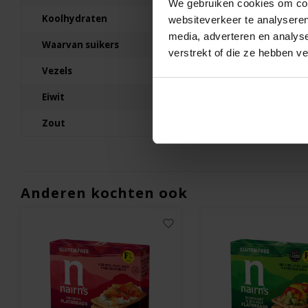
We gebruiken cookies om cont
160 gram
Koolhydraten
8g
websiteverkeer te analyseren
€2,49
media, adverteren en analys
Waarvan suikers
0.92g
verstrekt of die ze hebben v
Vezels
12.16g
Eiwit
11g
Zout
0.1g
Anderen kochten ook