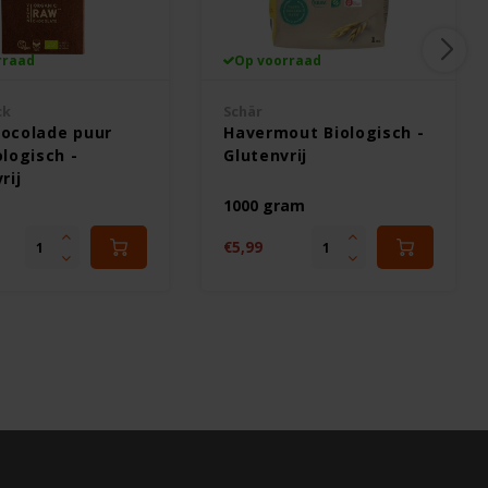
rraad
Op voorraad
ck
Schär
ocolade puur
Havermout Biologisch -
logisch -
Glutenvrij
rij
m
1000 gram
€5,99