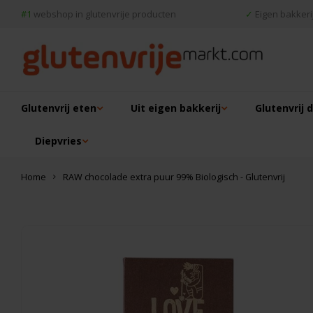
#1
webshop in glutenvrije producten
✓
Eigen bakkerij
Glutenvrij eten
Uit eigen bakkerij
Glutenvrij 
Diepvries
Home
RAW chocolade extra puur 99% Biologisch - Glutenvrij
Dit vind je misschien ook leuk
THT 5-10-2026