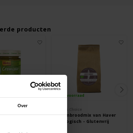
erde producten
ad
Op voorraad
Over
Lisa's Choice
courgette-curry
Bruinbroodmix van Haver
 - Glutenvrij
Biologisch - Glutenvrij