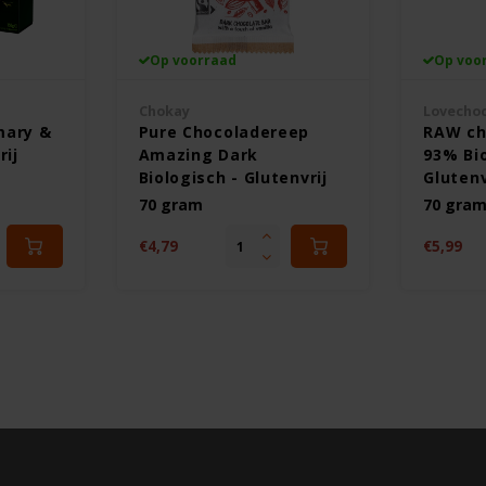
Op voorraad
Op voo
Chokay
Lovecho
mary &
Pure Chocoladereep
RAW ch
rij
Amazing Dark
93% Bio
Biologisch - Glutenvrij
Glutenv
70 gram
70 gra
€4,79
€5,99