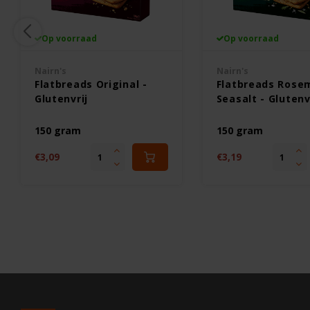
Op voorraad
Op voorraad
Nairn's
Nairn's
Flatbreads Original -
Flatbreads Rose
Glutenvrij
Seasalt - Glutenv
150 gram
150 gram
€3,09
€3,19