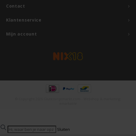
Contact
Rosies
Klantenservice
Schär
Mijn account
Schnitzer
Semper
Slaapmutske
Sublimix
© Copyright 2026 Glutenvrijemarkt.com - Webshop & marketing:
emarkable
Swiet Moffo
Tasty Me
Sluiten
Populaire zoektermen