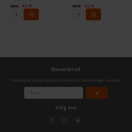
€3,75
€3,75
€4,19
€4,19
Odenwald
OKONO
Old El Paso
Onoff Spices
Peak's Free From
Nieuwsbrief
Ontvang de laatste updates, nieuws en aanbiedingen via email
Piaceri Mediterranei
Poensgen
Volg ons
Proceli
Riso Scotti