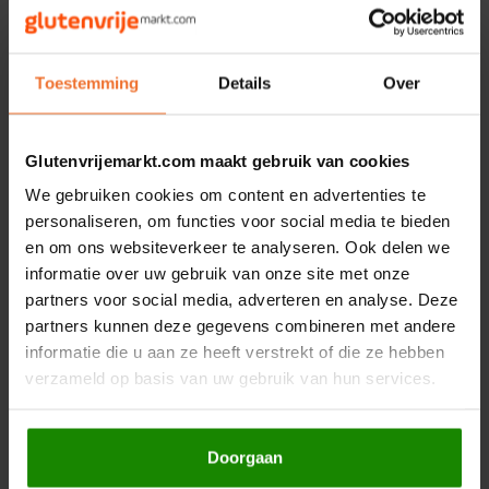
Hey! Pizza
* = Biologisch.
Toestemming
Details
Over
Gerelateerde producten
Horizon
I am Gluten Free
Glutenvrijemarkt.com maakt gebruik van cookies
We gebruiken cookies om content en advertenties te
Inglese Gluten Free
personaliseren, om functies voor social media te bieden
en om ons websiteverkeer te analyseren. Ook delen we
Joannusmolen
informatie over uw gebruik van onze site met onze
partners voor social media, adverteren en analyse. Deze
King Soba
partners kunnen deze gegevens combineren met andere
Op voorraad
Op voorraad
informatie die u aan ze heeft verstrekt of die ze hebben
Klein Duimpje
verzameld op basis van uw gebruik van hun services.
Onoff Spices
Swiet Moffo
Thaise Zoete Sojasaus
Roerbak Marinade
Biologisch - Glutenvrij
270ml - Glutenvrij
Klepper & Klepper
Doorgaan
200 gram
270 gram