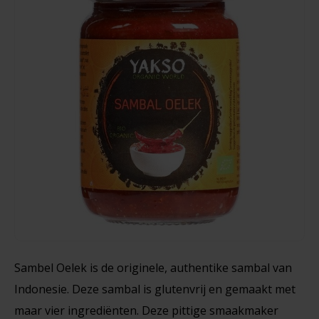
Noten, Zaden & Superfood
Bonvita
Healthy by Moms in shape
Old El Paso
Candy Tree
Tortillas 6 Stuks - Glutenvrij
Bewuste Voeding
Cenovis
216 gram
Miss Glutenvrij's Favorieten
Cereal
€3,79
Najaarsproducten
Ciao Gluten
Toastabags
Consenza
Bakvormen
Corn Crake
Sambel Oelek is de originele, authentike sambal van
Voedingssupplementen
Indonesie. Deze sambal is glutenvrij en gemaakt met
Damhert
maar vier ingrediënten. Deze pittige smaakmaker