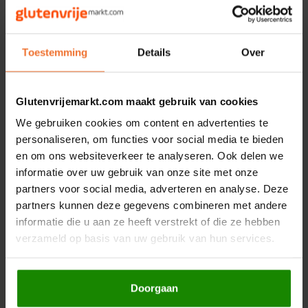
Hey! Pizza
* = Biologisch.
Toestemming
Details
Over
Gerelateerde producten
Horizon
I am Gluten Free
Glutenvrijemarkt.com maakt gebruik van cookies
We gebruiken cookies om content en advertenties te
Inglese Gluten Free
personaliseren, om functies voor social media te bieden
en om ons websiteverkeer te analyseren. Ook delen we
Joannusmolen
informatie over uw gebruik van onze site met onze
partners voor social media, adverteren en analyse. Deze
King Soba
partners kunnen deze gegevens combineren met andere
Op voorraad
Op voorraad
informatie die u aan ze heeft verstrekt of die ze hebben
Klein Duimpje
verzameld op basis van uw gebruik van hun services.
Onoff Spices
Swiet Moffo
Thaise Zoete Sojasaus
Roerbak Marinade
Biologisch - Glutenvrij
270ml - Glutenvrij
Klepper & Klepper
Doorgaan
200 gram
270 gram