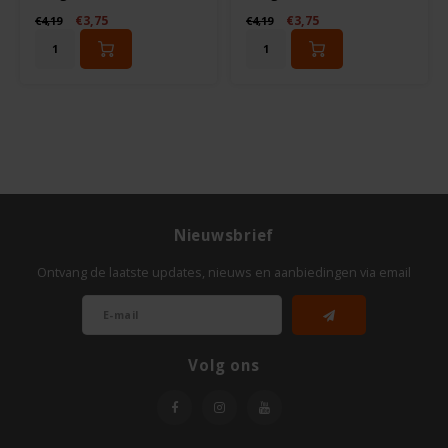
€3,75
€3,75
€4,19
€4,19
Odenwald
OKONO
Old El Paso
Onoff Spices
Peak's Free From
Nieuwsbrief
Ontvang de laatste updates, nieuws en aanbiedingen via email
Piaceri Mediterranei
Poensgen
Volg ons
Proceli
Riso Scotti