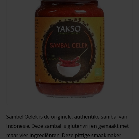
Noten, Zaden & Superfood
Bonvita
Healthy by Moms in shape
Old El Paso
Candy Tree
Tortillas 6 Stuks - Glutenvrij
Bewuste Voeding
Cenovis
216 gram
Miss Glutenvrij's Favorieten
Cereal
€3,79
Najaarsproducten
Ciao Gluten
Toastabags
Consenza
Bakvormen
Corn Crake
Sambel Oelek is de originele, authentike sambal van
Voedingssupplementen
Indonesie. Deze sambal is glutenvrij en gemaakt met
Damhert
maar vier ingrediënten. Deze pittige smaakmaker