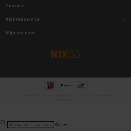
Contact
Rosies
Klantenservice
Schär
Mijn account
Schnitzer
Semper
Slaapmutske
Sublimix
© Copyright 2026 Glutenvrijemarkt.com - Webshop & marketing:
emarkable
Swiet Moffo
Tasty Me
Sluiten
Populaire zoektermen