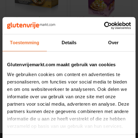
Noten, Zaden & Superfood
Bonvita
Op voorraad
Niet op voorraad
Healthy by Moms in shape
Candy Tree
Nairn's
Nairn's
Cracked Black Pepper
Super Seeded
Wholegrain Crackers -
Oatcakes - Glutenvrij
Toestemming
Details
Over
Bewuste Voeding
Cenovis
Glutenvrij (THT 5-4-
114 gram
180 gram
2026)
Miss Glutenvrij's Favorieten
€1,99
€3,29
Cereal
€2,99
Glutenvrijemarkt.com maakt gebruik van cookies
We gebruiken cookies om content en advertenties te
Najaarsproducten
Ciao Gluten
personaliseren, om functies voor social media te bieden
en om ons websiteverkeer te analyseren. Ook delen we
Toastabags
Consenza
Toon:
informatie over uw gebruik van onze site met onze
24
partners voor social media, adverteren en analyse. Deze
Bakvormen
Corn Crake
partners kunnen deze gegevens combineren met andere
informatie die u aan ze heeft verstrekt of die ze hebben
Voedingssupplementen
verzameld op basis van uw gebruik van hun services.
Damhert