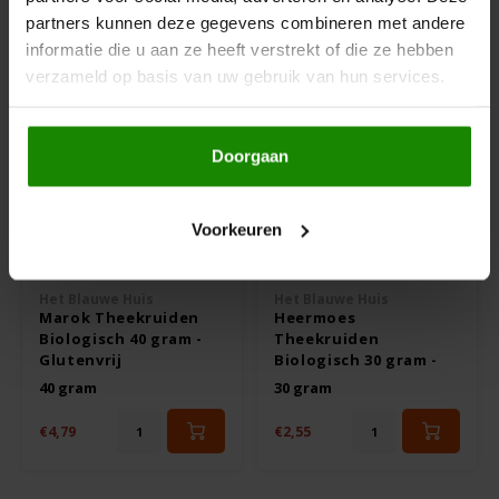
Anderen kochten ook
partners kunnen deze gegevens combineren met andere
Hey! Pizza
informatie die u aan ze heeft verstrekt of die ze hebben
verzameld op basis van uw gebruik van hun services.
Horizon
I am Gluten Free
Doorgaan
Inglese Gluten Free
Voorkeuren
Op voorraad
Op voorraad
Joannusmolen
Het Blauwe Huis
Het Blauwe Huis
Marok Theekruiden
Heermoes
King Soba
Biologisch 40 gram -
Theekruiden
Glutenvrij
Biologisch 30 gram -
Glutenvrij
Klein Duimpje
40 gram
30 gram
€4,79
€2,55
Klepper & Klepper