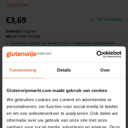
Boeken
Lees meer
De Bron
Overig
€3,69
Dijksterhuis Teffvolkoren
OP VOORRAAD
Gewicht
30 gram
Doves Farm
SKU
8715487020206
VANDAAG VOOR 16:00 BESTELD = VANDAAG VERZONDEN
Fiordifrutta
Toevoegen aan winkelwagen
Gullón
Toestemming
Details
Over
DELEN:
Guto's
Beschrijving
Glutenvrijemarkt.com maakt gebruik van cookies
Hammermühle
We gebruiken cookies om content en advertenties te
Ingrediënten: Sint-Jans kruid*.
personaliseren, om functies voor social media te bieden
Happy Farm
en om ons websiteverkeer te analyseren. Ook delen we
*= biologisch
informatie over uw gebruik van onze site met onze
Het Blauwe Huis
partners voor social media, adverteren en analyse. Deze