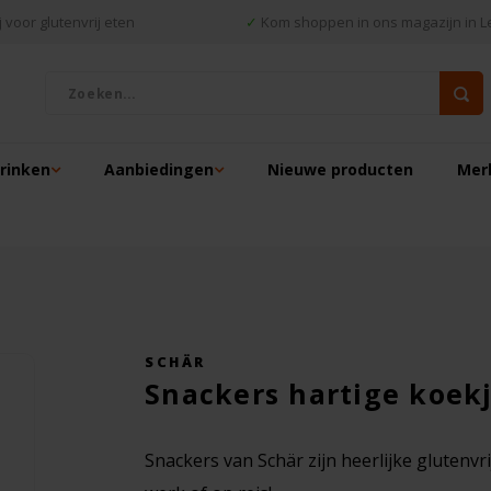
 voor glutenvrij eten
✓
Kom shoppen in ons magazijn in L
drinken
Aanbiedingen
Nieuwe producten
Mer
SCHÄR
Snackers hartige koekj
Snackers van Schär zijn heerlijke glutenv