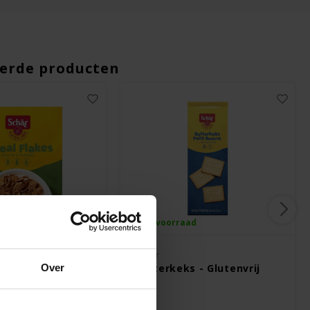
erde producten
ad
Op voorraad
Schär
Over
kes - Glutenvrij
Butterkeks - Glutenvrij