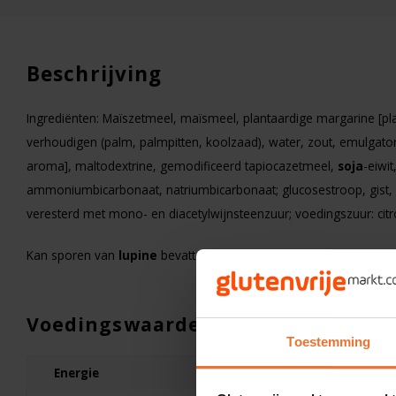
Beschrijving
Ingrediënten: Maïszetmeel, maïsmeel, plantaardige margarine [pla
verhoudigen (palm, palmpitten, koolzaad), water, zout, emulgator
aroma], maltodextrine, gemodificeerd tapiocazetmeel,
s
oja
-eiwit
ammoniumbicarbonaat, natriumbicarbonaat; glucosestroop, gist, 
veresterd met mono- en diacetylwijnsteenzuur; voedingszuur: cit
Kan sporen van
l
upine
bevatten.
Op voorraad
Voedingswaarden
Schär
Toestemming
Vanilla Creams- Gluten
Energie