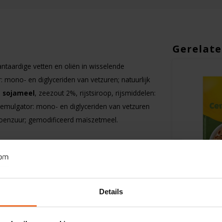
Gerelate
ntaardige vetten en oliën in wisselende
: mono- en diglyceriden van vetzuren; natuurlijk
,
s
ojameel
, zeezout 2%, rijstsiroop, rijsmiddelen:
emulgator: mono- en diglyceriden van vetzuren
roenzuur; gemodificeerd maïszetmeel.
Op voorraad
Op voorra
Schär
Schär
Details
vrij
Choco Butterkeks -
Cereal Fla
Glutenvrij
1920kJ/456kcal