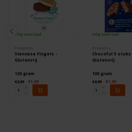
Op voorraad
Op voorraad
Prewetts
Prewetts
Viennese Fingers -
Chocoful 5 stuks
Glutenvrij
Glutenvrij
120 gram
100 gram
€1,49
€1,49
€2,99
€2,99