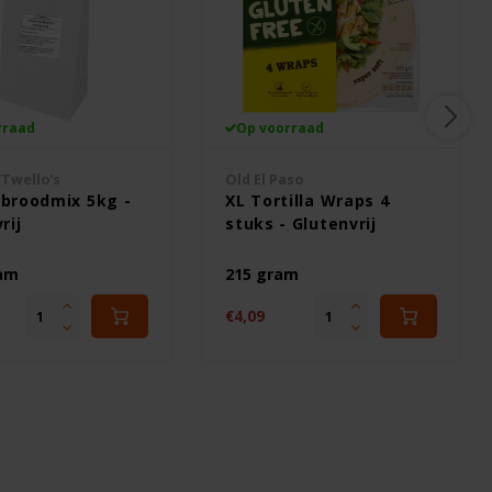
rraad
Op voorraad
/Twello's
Old El Paso
broodmix 5kg -
XL Tortilla Wraps 4
rij
stuks - Glutenvrij
ram
215 gram
€4,09