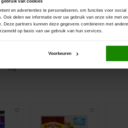
 gebruik van cookies
130 gram
300 gram
15g
ent en advertenties te personaliseren, om functies voor social
€4,59
€4,40
8,2g
. Ook delen we informatie over uw gebruik van onze site met on
e. Deze partners kunnen deze gegevens combineren met andere i
73g
erzameld op basis van uw gebruik van hun services.
1,8g
1,3g
Voorkeuren
6,7g
2,0g