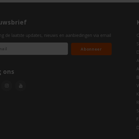
uwsbrief
g de laatste updates, nieuws en aanbiedingen via email
O
S
Abonneer
D
A
A
g ons
B
V
K
R
S
D