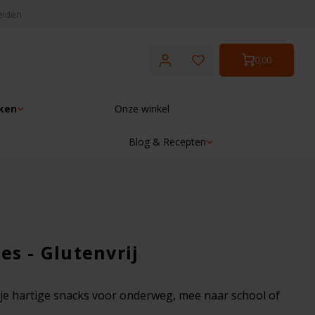
eiden
0,00
ken
Onze winkel
Blog & Recepten
☓
es - Glutenvrij
rije hartige snacks voor onderweg, mee naar school of