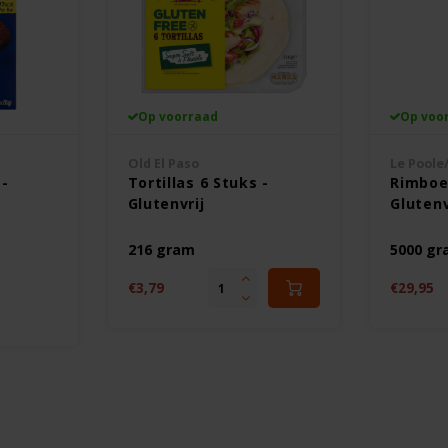
Op voorraad
Op voo
Old El Paso
Le Poole
 -
Tortillas 6 Stuks -
Rimboe
Glutenvrij
Glutenv
216 gram
5000 g
€3,79
€29,95