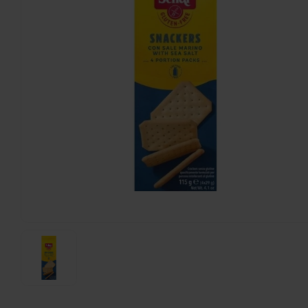
Schär
Havermout Biologisch - Glutenvrij
1000 gram
€5,99