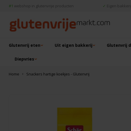
#1
webshop in glutenvrije producten
✓
Eigen bakkerij
Glutenvrij eten
Uit eigen bakkerij
Glutenvrij 
Diepvries
Home
Snackers hartige koekjes - Glutenvrij
Dit vind je misschien ook leuk