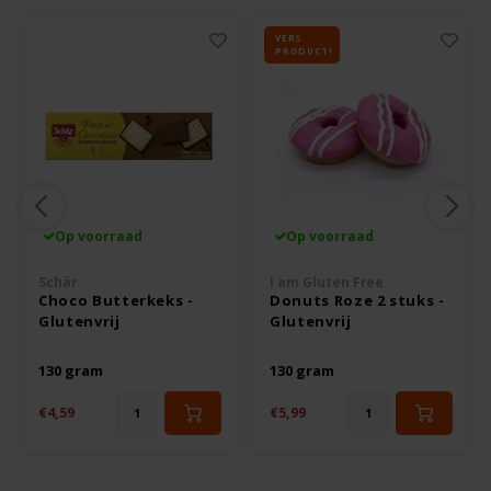
Odenwald
VERS
PRODUCT!
OKONO
Old El Paso
Onoff Spices
Op voorraad
Op voorraad
Peak's Free From
Schär
I am Gluten Free
Choco Butterkeks -
Donuts Roze 2 stuks -
Piaceri Mediterranei
Glutenvrij
Glutenvrij
Poensgen
130 gram
130 gram
€4,59
€5,99
Proceli
Riso Scotti