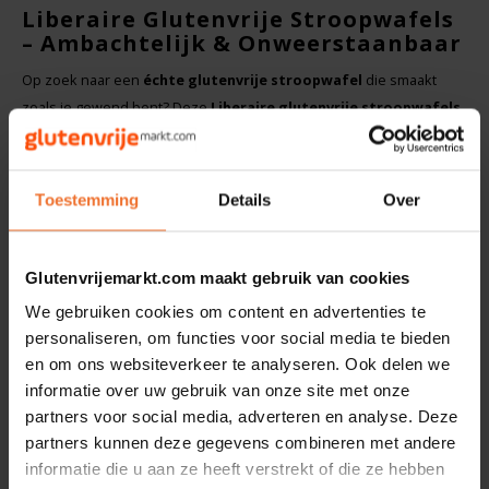
Liberaire Glutenvrije Stroopwafels
Hey! Pizza
– Ambachtelijk & Onweerstaanbaar
Op zoek naar een
échte glutenvrije stroopwafel
die smaakt
Horizon
zoals je gewend bent? Deze
Liberaire glutenvrije stroopwafels
bewijzen dat glutenvrij genieten geen concessies hoeft te
I am Gluten Free
betekenen. Twee knapperige, goudbruine wafels met daartussen
een rijke, smeuïge stroopvulling – volledig
glutenvrij
, maar
Toestemming
Details
Over
Inglese Gluten Free
boordevol smaak.
Joannusmolen
De stroopwafels worden met zorg en vakmanschap bereid, speciaal
Glutenvrijemarkt.com maakt gebruik van cookies
voor mensen die
glutenvrij eten
vanwege coeliakie of een
We gebruiken cookies om content en advertenties te
King Soba
glutenintolerantie. Dankzij de perfecte balans tussen knapperig en
personaliseren, om functies voor social media te bieden
zacht zijn deze stroopwafels heerlijk bij de koffie of thee, als
en om ons websiteverkeer te analyseren. Ook delen we
tussendoortje of gewoon als verwenmoment.
Klein Duimpje
informatie over uw gebruik van onze site met onze
partners voor social media, adverteren en analyse. Deze
Waarom kiezen voor Liberaire glutenvrije
Klepper & Klepper
stroopwafels?
partners kunnen deze gegevens combineren met andere
informatie die u aan ze heeft verstrekt of die ze hebben
100% glutenvrije stroopwafels
– veilig en betrouwbaar