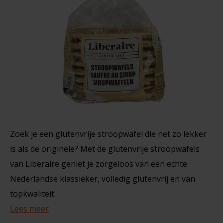
Noten, Zaden & Superfood
Bonvita
120 gram
Healthy by Moms in shape
Candy Tree
€1,49
€2,99
Bewuste Voeding
Cenovis
Miss Glutenvrij's Favorieten
Cereal
Najaarsproducten
Ciao Gluten
Zoek je een glutenvrije stroopwafel die net zo lekker
is als de originele? Met de glutenvrije stroopwafels
Toastabags
Consenza
van Liberaire geniet je zorgeloos van een echte
Bakvormen
Nederlandse klassieker, volledig glutenvrij en van
Corn Crake
topkwaliteit.
Voedingssupplementen
Damhert
Lees meer