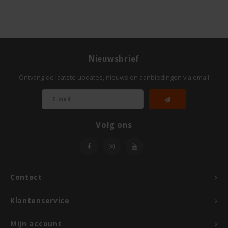
Rosies
Schär
Nieuwsbrief
Schnitzer
Ontvang de laatste updates, nieuws en aanbiedingen via email
Semper
Volg ons
Slaapmutske
Sublimix
Contact
Swiet Moffo
Klantenservice
Tasty Me
Mijn account