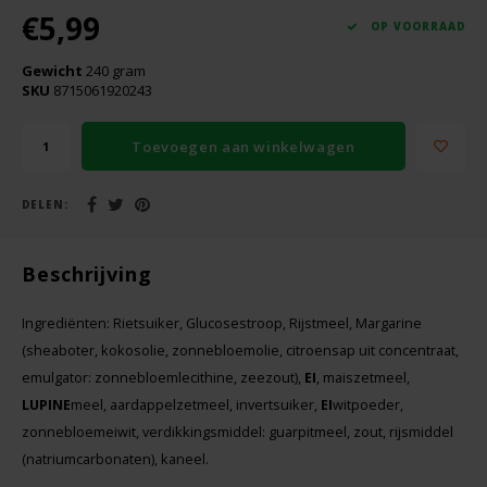
Boeken
De Bron
€5,99
OP VOORRAAD
Overig
Gewicht
240 gram
Dijksterhuis Teffvolkoren
SKU
8715061920243
Doves Farm
Toevoegen aan winkelwagen
Fiordifrutta
DELEN:
Gullón
Beschrijving
Guto's
Ingrediënten: Rietsuiker, Glucosestroop, Rijstmeel, Margarine
(sheaboter, kokosolie, zonnebloemolie, citroensap uit concentraat,
Hammermühle
emulgator: zonnebloemlecithine, zeezout),
EI
, maiszetmeel,
LUPINE
meel, aardappelzetmeel, invertsuiker,
EI
witpoeder,
Happy Farm
zonnebloemeiwit, verdikkingsmiddel: guarpitmeel, zout, rijsmiddel
(natriumcarbonaten), kaneel.
Het Blauwe Huis