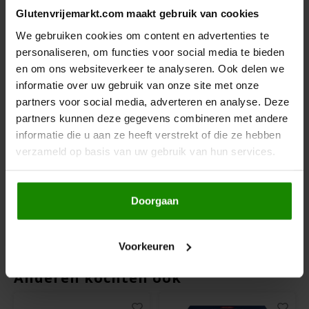
Glutenvrijemarkt.com maakt gebruik van cookies
Hey! Pizza
We gebruiken cookies om content en advertenties te
personaliseren, om functies voor social media te bieden
Horizon
en om ons websiteverkeer te analyseren. Ook delen we
informatie over uw gebruik van onze site met onze
I am Gluten Free
partners voor social media, adverteren en analyse. Deze
Op voorraad
Op voorraad
partners kunnen deze gegevens combineren met andere
Inglese Gluten Free
Ökoland
Ökoland
informatie die u aan ze heeft verstrekt of die ze hebben
Gevogelte Worstjes -
Frankfurter Worstjes
verzameld op basis van uw gebruik van hun services.
Glutenvrij
- Glutenvrij
Joannusmolen
380 gram
540 gram
Doorgaan
King Soba
€4,99
€5,99
Klein Duimpje
Voorkeuren
Anderen kochten ook
Klepper & Klepper