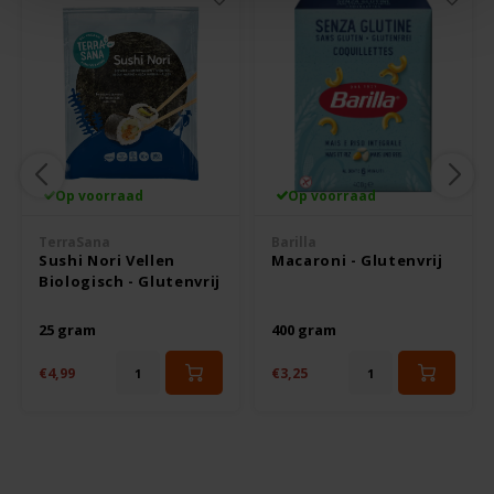
Le Poole
Leev
Le pain des Fleurs
Lima
Op voorraad
Op voorraad
Lisa's Choice
TerraSana
Barilla
Sushi Nori Vellen
Macaroni - Glutenvrij
Biologisch - Glutenvrij
Mixwell
25 gram
400 gram
Nairn's
€4,99
€3,25
Nakd
Nutrifree