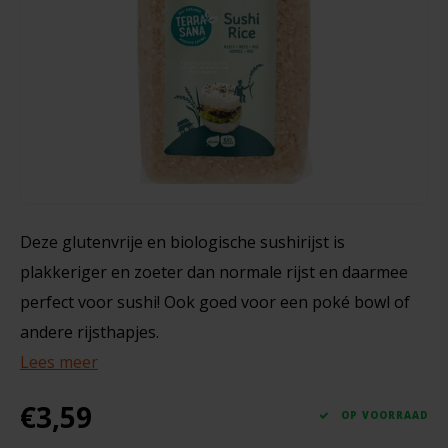
Noten, Zaden & Superfood
Bonvita
300 gram
Healthy by Moms in shape
Candy Tree
€3,59
Bewuste Voeding
Cenovis
Miss Glutenvrij's Favorieten
Cereal
Deze glutenvrije en biologische sushirijst is
Najaarsproducten
Ciao Gluten
plakkeriger en zoeter dan normale rijst en daarmee
Toastabags
perfect voor sushi! Ook goed voor een poké bowl of
Consenza
andere rijsthapjes.
Bakvormen
Corn Crake
Lees meer
Voedingssupplementen
€3,59
Damhert
OP VOORRAAD