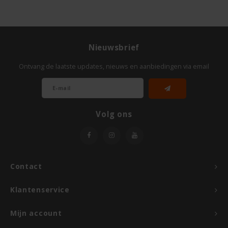
Odenwald
OKONO
Nieuwsbrief
Old El Paso
Ontvang de laatste updates, nieuws en aanbiedingen via email
Onoff Spices
Volg ons
Peak's Free From
Piaceri Mediterranei
Contact
Poensgen
Klantenservice
Proceli
Mijn account
Riso Scotti