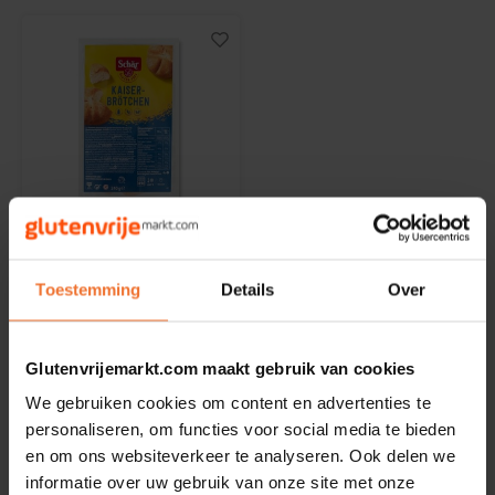
Noten, Zaden & Superfood
Bonvita
Healthy by Moms in shape
Candy Tree
Bewuste Voeding
Cenovis
Op voorraad
Miss Glutenvrij's Favorieten
Cereal
Schär
Najaarsproducten
Kaiserbroodjes 4
Ciao Gluten
Toestemming
Details
Over
Stuks - Glutenvrij
240 gram
Toastabags
Consenza
Glutenvrijemarkt.com maakt gebruik van cookies
€3,20
Bakvormen
Corn Crake
We gebruiken cookies om content en advertenties te
personaliseren, om functies voor social media te bieden
Voedingssupplementen
Damhert
en om ons websiteverkeer te analyseren. Ook delen we
informatie over uw gebruik van onze site met onze
Toon:
24