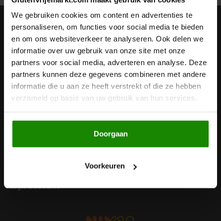
Noten, Zaden & Superfood
We gebruiken cookies om content en advertenties te
Bonvita
Nieuwsbrief
personaliseren, om functies voor social media te bieden
en om ons websiteverkeer te analyseren. Ook delen we
Healthy by Moms in shape
Ontvang de laatste updates, nieuws en aanbiedingen via email
Candy Tree
informatie over uw gebruik van onze site met onze
partners voor social media, adverteren en analyse. Deze
Bewuste Voeding
Cenovis
partners kunnen deze gegevens combineren met andere
informatie die u aan ze heeft verstrekt of die ze hebben
Volg ons
Miss Glutenvrij's Favorieten
verzameld op basis van uw gebruik van hun services.
Cereal
Najaarsproducten
Ciao Gluten
Doorgaan
Contact
Toastabags
Consenza
Klantenservice
Voorkeuren
Bakvormen
Corn Crake
Mijn account
Voedingssupplementen
Damhert