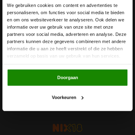
We gebruiken cookies om content en advertenties te
Nieuwsbrief
Noten, Zaden & Superfood
personaliseren, om functies voor social media te bieden
Bonvita
Ontvang de laatste updates, nieuws en aanbiedingen via email
en om ons websiteverkeer te analyseren. Ook delen we
Healthy by Moms in shape
informatie over uw gebruik van onze site met onze
Candy Tree
partners voor social media, adverteren en analyse. Deze
partners kunnen deze gegevens combineren met andere
Bewuste Voeding
Cenovis
Volg ons
informatie die u aan ze heeft verstrekt of die ze hebben
verzameld op basis van uw gebruik van hun services.
Miss Glutenvrij's Favorieten
Cereal
Najaarsproducten
Ciao Gluten
Doorgaan
Contact
Toastabags
Klantenservice
Consenza
Voorkeuren
Mijn account
Bakvormen
Corn Crake
Voedingssupplementen
Damhert