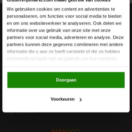
Noten, Zaden & Superfood
We gebruiken cookies om content en advertenties te
Bonvita
Nieuwsbrief
personaliseren, om functies voor social media te bieden
en om ons websiteverkeer te analyseren. Ook delen we
Healthy by Moms in shape
Ontvang de laatste updates, nieuws en aanbiedingen via email
Candy Tree
informatie over uw gebruik van onze site met onze
partners voor social media, adverteren en analyse. Deze
Bewuste Voeding
Cenovis
partners kunnen deze gegevens combineren met andere
informatie die u aan ze heeft verstrekt of die ze hebben
Volg ons
Miss Glutenvrij's Favorieten
verzameld op basis van uw gebruik van hun services.
Cereal
Najaarsproducten
Ciao Gluten
Doorgaan
Contact
Toastabags
Consenza
Klantenservice
Voorkeuren
Bakvormen
Corn Crake
Mijn account
Voedingssupplementen
Damhert