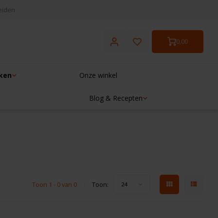
eiden
0,00
ken
Onze winkel
Blog & Recepten
Toon 1 - 0 van 0
Toon:
24