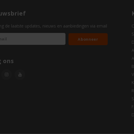
uwsbrief
g de laatste updates, nieuws en aanbiedingen via email
O
S
Abonneer
D
A
A
g ons
B
V
K
R
S
D