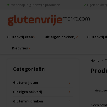
#1
webshop in glutenvrije producten
✓
Eigen bakkerij
Glutenvrij eten
Uit eigen bakkerij
Glutenvrij 
Diepvries
Home
T
Categorieën
Prod
Glutenvrij eten
Meest be
Uit eigen bakkerij
Glutenvrij drinken
Geen produ