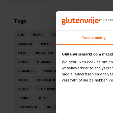
Tags
BIER
BROOD
CHOCOLA
Toestemming
GRANOLA
PASTA
SAUS
BELEG
BIOLOGISCH
BLOEM
Glutenvrijemarkt.com maakt
BONEN
BROODJES
CAKE
We gebruiken cookies om cont
websiteverkeer te analyseren
CHOCOLADE
CRACKERS
media, adverteren en analys
FILTER
FILTERKOFFIE
verstrekt of die ze hebben v
FUSILLI
GLUTENVRIJ
KOEK
KOEKJES
KOFFIE
KOFFIEBONEN
KRUIDEN