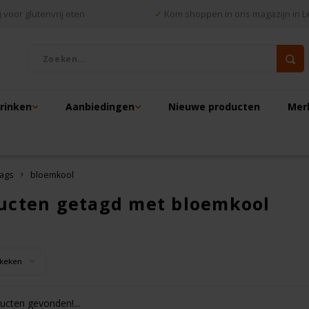
 voor glutenvrij eten
✓
Kom shoppen in ons magazijn in L
drinken
Aanbiedingen
Nieuwe producten
Mer
ags
bloemkool
ucten getagd met bloemkool
keken
cten gevonden!...