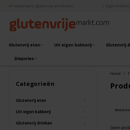
#1
webshop in glutenvrije producten
✓
Eigen bakkerij
Glutenvrij eten
Uit eigen bakkerij
Glutenvrij 
Diepvries
Home
T
Categorieën
Prod
Glutenvrij eten
Meest be
Uit eigen bakkerij
Glutenvrij drinken
Geen produ