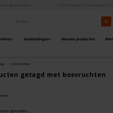
 voor glutenvrij eten
✓
Kom shoppen in ons magazijn in L
drinken
Aanbiedingen
Nieuwe producten
Mer
ags
bosvruchten
ucten getagd met bosvruchten
keken
cten gevonden!...