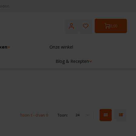
eiden
0,00
ken
Onze winkel
Blog & Recepten
Toon 1 - 0 van 0
Toon:
24