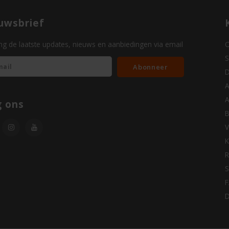
uwsbrief
g de laatste updates, nieuws en aanbiedingen via email
O
S
Abonneer
D
A
A
g ons
B
V
K
R
S
D