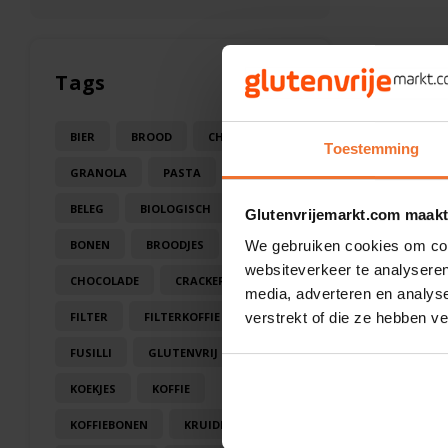
Tags
BIER
BROOD
CHOCOLA
Toestemming
GRANOLA
PASTA
SAUS
BELEG
BIOLOGISCH
BLOEM
Glutenvrijemarkt.com maakt
BONEN
BROODJES
CAKE
We gebruiken cookies om cont
websiteverkeer te analyseren
CHOCOLADE
CRACKERS
media, adverteren en analys
FILTER
FILTERKOFFIE
verstrekt of die ze hebben v
FUSILLI
GLUTENVRIJ
KOEK
KOEKJES
KOFFIE
KOFFIEBONEN
KRUIDEN