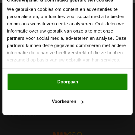
Noten, Zaden & Superfood
We gebruiken cookies om content en advertenties te
Bonvita
Nieuwsbrief
personaliseren, om functies voor social media te bieden
en om ons websiteverkeer te analyseren. Ook delen we
Healthy by Moms in shape
Ontvang de laatste updates, nieuws en aanbiedingen via email
Candy Tree
informatie over uw gebruik van onze site met onze
partners voor social media, adverteren en analyse. Deze
Bewuste Voeding
Cenovis
partners kunnen deze gegevens combineren met andere
informatie die u aan ze heeft verstrekt of die ze hebben
Volg ons
Miss Glutenvrij's Favorieten
verzameld op basis van uw gebruik van hun services.
Cereal
Najaarsproducten
Ciao Gluten
Doorgaan
Contact
Toastabags
Consenza
Klantenservice
Voorkeuren
Bakvormen
Corn Crake
Mijn account
Voedingssupplementen
Damhert