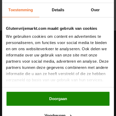
Geen producten gevonden!...
Noten, Zaden & Superfood
Toestemming
Details
Over
Bonvita
Healthy by Moms in shape
Candy Tree
Glutenvrijemarkt.com maakt gebruik van cookies
Bewuste Voeding
We gebruiken cookies om content en advertenties te
Cenovis
Nieuwsbrief
personaliseren, om functies voor social media te bieden
en om ons websiteverkeer te analyseren. Ook delen we
Miss Glutenvrij's Favorieten
Ontvang de laatste updates, nieuws en aanbiedingen via email
Cereal
informatie over uw gebruik van onze site met onze
partners voor social media, adverteren en analyse. Deze
Najaarsproducten
Ciao Gluten
partners kunnen deze gegevens combineren met andere
informatie die u aan ze heeft verstrekt of die ze hebben
Volg ons
Toastabags
Consenza
verzameld op basis van uw gebruik van hun services.
Bakvormen
Corn Crake
Doorgaan
Contact
Voedingssupplementen
Damhert
Klantenservice
Voorkeuren