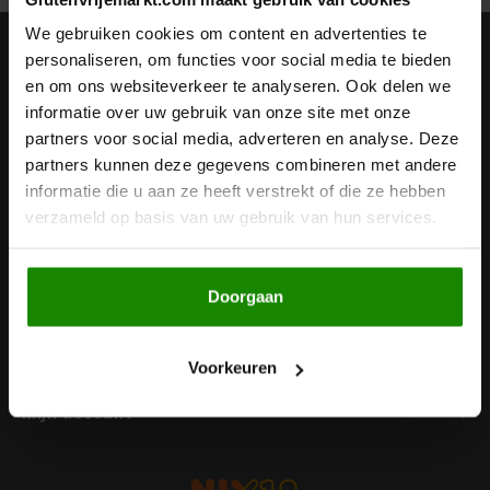
Noten, Zaden & Superfood
We gebruiken cookies om content en advertenties te
Bonvita
Nieuwsbrief
personaliseren, om functies voor social media te bieden
en om ons websiteverkeer te analyseren. Ook delen we
Healthy by Moms in shape
Ontvang de laatste updates, nieuws en aanbiedingen via email
Candy Tree
informatie over uw gebruik van onze site met onze
partners voor social media, adverteren en analyse. Deze
Bewuste Voeding
Cenovis
partners kunnen deze gegevens combineren met andere
informatie die u aan ze heeft verstrekt of die ze hebben
Volg ons
Miss Glutenvrij's Favorieten
verzameld op basis van uw gebruik van hun services.
Cereal
Najaarsproducten
Ciao Gluten
Doorgaan
Contact
Toastabags
Consenza
Klantenservice
Voorkeuren
Bakvormen
Corn Crake
Mijn account
Voedingssupplementen
Damhert