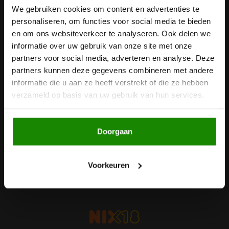
We gebruiken cookies om content en advertenties te
Nieuwsbrief
Noten, Zaden & Superfood
personaliseren, om functies voor social media te bieden
Bonvita
Ontvang de laatste updates, nieuws en aanbiedingen via email
en om ons websiteverkeer te analyseren. Ook delen we
Healthy by Moms in shape
informatie over uw gebruik van onze site met onze
Candy Tree
partners voor social media, adverteren en analyse. Deze
partners kunnen deze gegevens combineren met andere
Bewuste Voeding
Cenovis
Volg ons
informatie die u aan ze heeft verstrekt of die ze hebben
verzameld op basis van uw gebruik van hun services.
Miss Glutenvrij's Favorieten
Cereal
Najaarsproducten
Ciao Gluten
Doorgaan
Contact
Toastabags
Klantenservice
Consenza
Voorkeuren
Mijn account
Bakvormen
Corn Crake
Voedingssupplementen
Damhert