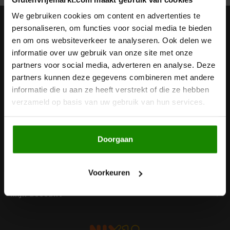
Noten, Zaden & Superfood
We gebruiken cookies om content en advertenties te
Bonvita
Nieuwsbrief
personaliseren, om functies voor social media te bieden
en om ons websiteverkeer te analyseren. Ook delen we
Healthy by Moms in shape
Ontvang de laatste updates, nieuws en aanbiedingen via email
Candy Tree
informatie over uw gebruik van onze site met onze
partners voor social media, adverteren en analyse. Deze
Bewuste Voeding
Cenovis
partners kunnen deze gegevens combineren met andere
informatie die u aan ze heeft verstrekt of die ze hebben
Volg ons
Miss Glutenvrij's Favorieten
verzameld op basis van uw gebruik van hun services.
Cereal
Najaarsproducten
Ciao Gluten
Doorgaan
Contact
Toastabags
Consenza
Klantenservice
Voorkeuren
Bakvormen
Corn Crake
Mijn account
Voedingssupplementen
Damhert