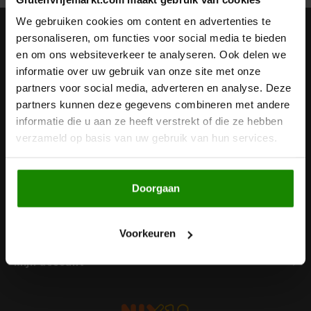
Noten, Zaden & Superfood
We gebruiken cookies om content en advertenties te
Bonvita
Nieuwsbrief
personaliseren, om functies voor social media te bieden
en om ons websiteverkeer te analyseren. Ook delen we
Healthy by Moms in shape
Ontvang de laatste updates, nieuws en aanbiedingen via email
Candy Tree
informatie over uw gebruik van onze site met onze
partners voor social media, adverteren en analyse. Deze
Bewuste Voeding
Cenovis
partners kunnen deze gegevens combineren met andere
informatie die u aan ze heeft verstrekt of die ze hebben
Volg ons
Miss Glutenvrij's Favorieten
verzameld op basis van uw gebruik van hun services.
Cereal
Najaarsproducten
Ciao Gluten
Doorgaan
Contact
Toastabags
Consenza
Klantenservice
Voorkeuren
Bakvormen
Corn Crake
Mijn account
Voedingssupplementen
Damhert