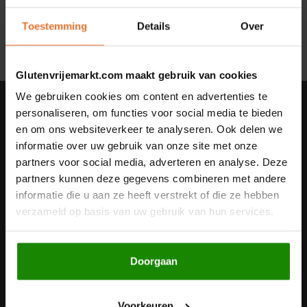
Geen producten gevonden!...
Noten, Zaden & Superfood
Toestemming
Details
Over
Bonvita
Healthy by Moms in shape
Candy Tree
Glutenvrijemarkt.com maakt gebruik van cookies
Bewuste Voeding
We gebruiken cookies om content en advertenties te
Cenovis
Nieuwsbrief
personaliseren, om functies voor social media te bieden
en om ons websiteverkeer te analyseren. Ook delen we
Miss Glutenvrij's Favorieten
Ontvang de laatste updates, nieuws en aanbiedingen via email
Cereal
informatie over uw gebruik van onze site met onze
partners voor social media, adverteren en analyse. Deze
Najaarsproducten
Ciao Gluten
partners kunnen deze gegevens combineren met andere
informatie die u aan ze heeft verstrekt of die ze hebben
Volg ons
Toastabags
Consenza
verzameld op basis van uw gebruik van hun services.
Bakvormen
Corn Crake
Doorgaan
Contact
Voedingssupplementen
Damhert
Klantenservice
Voorkeuren