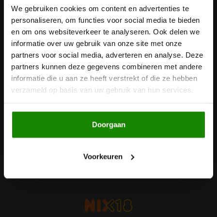
We gebruiken cookies om content en advertenties te
Nieuwsbrief
Noten, Zaden & Superfood
personaliseren, om functies voor social media te bieden
Bonvita
Ontvang de laatste updates, nieuws en aanbiedingen via email
en om ons websiteverkeer te analyseren. Ook delen we
Healthy by Moms in shape
informatie over uw gebruik van onze site met onze
Candy Tree
partners voor social media, adverteren en analyse. Deze
partners kunnen deze gegevens combineren met andere
Bewuste Voeding
Cenovis
Volg ons
informatie die u aan ze heeft verstrekt of die ze hebben
verzameld op basis van uw gebruik van hun services.
Miss Glutenvrij's Favorieten
Cereal
Najaarsproducten
Ciao Gluten
Doorgaan
Contact
Toastabags
Klantenservice
Consenza
Voorkeuren
Mijn account
Bakvormen
Corn Crake
Voedingssupplementen
Damhert