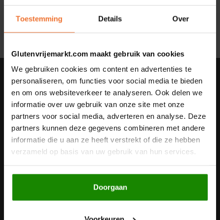
Geen producten gevonden!...
Noten, Zaden & Superfood
Toestemming
Details
Over
Bonvita
Healthy by Moms in shape
Candy Tree
Glutenvrijemarkt.com maakt gebruik van cookies
Bewuste Voeding
We gebruiken cookies om content en advertenties te
Cenovis
Nieuwsbrief
personaliseren, om functies voor social media te bieden
en om ons websiteverkeer te analyseren. Ook delen we
Miss Glutenvrij's Favorieten
Ontvang de laatste updates, nieuws en aanbiedingen via email
Cereal
informatie over uw gebruik van onze site met onze
partners voor social media, adverteren en analyse. Deze
Najaarsproducten
Ciao Gluten
partners kunnen deze gegevens combineren met andere
informatie die u aan ze heeft verstrekt of die ze hebben
Volg ons
Toastabags
Consenza
verzameld op basis van uw gebruik van hun services.
Bakvormen
Corn Crake
Doorgaan
Contact
Voedingssupplementen
Damhert
Klantenservice
Voorkeuren