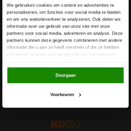
We gebruiken cookies om content en advertenties te
Nieuwsbrief
Noten, Zaden & Superfood
personaliseren, om functies voor social media te bieden
Bonvita
Ontvang de laatste updates, nieuws en aanbiedingen via email
en om ons websiteverkeer te analyseren. Ook delen we
Healthy by Moms in shape
informatie over uw gebruik van onze site met onze
Candy Tree
partners voor social media, adverteren en analyse. Deze
partners kunnen deze gegevens combineren met andere
Bewuste Voeding
Cenovis
Volg ons
informatie die u aan ze heeft verstrekt of die ze hebben
verzameld op basis van uw gebruik van hun services.
Miss Glutenvrij's Favorieten
Cereal
Najaarsproducten
Ciao Gluten
Doorgaan
Contact
Toastabags
Klantenservice
Consenza
Voorkeuren
Mijn account
Bakvormen
Corn Crake
Voedingssupplementen
Damhert