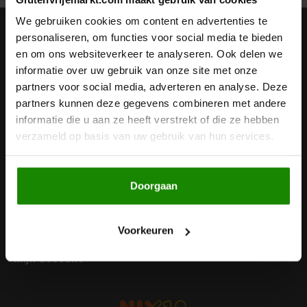
Noten, Zaden & Superfood
We gebruiken cookies om content en advertenties te
Bonvita
Nieuwsbrief
personaliseren, om functies voor social media te bieden
en om ons websiteverkeer te analyseren. Ook delen we
Healthy by Moms in shape
Ontvang de laatste updates, nieuws en aanbiedingen via email
Candy Tree
informatie over uw gebruik van onze site met onze
partners voor social media, adverteren en analyse. Deze
Bewuste Voeding
Cenovis
partners kunnen deze gegevens combineren met andere
informatie die u aan ze heeft verstrekt of die ze hebben
Volg ons
Miss Glutenvrij's Favorieten
verzameld op basis van uw gebruik van hun services.
Cereal
Najaarsproducten
Ciao Gluten
Doorgaan
Contact
Toastabags
Consenza
Klantenservice
Voorkeuren
Bakvormen
Corn Crake
Mijn account
Voedingssupplementen
Damhert